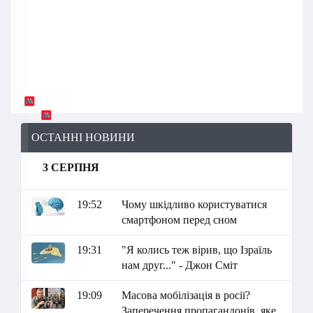
ОСТАННІ НОВИНИ
3 СЕРПНЯ
19:52
Чому шкідливо користуватися
смартфоном перед сном
19:31
"Я колись теж вірив, що Ізраїль
нам друг..." - Джон Сміт
19:09
Масова мобілізація в росії?
Заперечення пропагандонів, яке