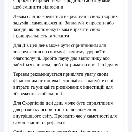
Спробуйте провести час з родиною або друзями,
щоб зміцнити відносини.
Левам слід зосередитися на реалізації своїх творчих
задумів і самовираженні. Заплануйте проекти або
заходи, які допоможуть вам виразити свою
індивідуальність та таланти.
Для Дів цей день може бути сприятливим для
зосередження на своєму фізичному здоров'ї та
благополуччі. Зробіть паузу для відпочинку або
займіться спортом, щоб підтримати своє тіло і душу.
Терезам рекомендується приділяти увагу своїм
фінансовим питанням і економіти. Плануйте свої
витрати та уникайте ризикованих інвестицій для
збереження стабільності.
Для Скорпіонів цей день може бути сприятливим
для розвитку особистості та дослідження
внутрішнього світу. Проведіть час у самотності для
самопізнання та рефлексії.
Стрільцям рекомендується бути відкритими до