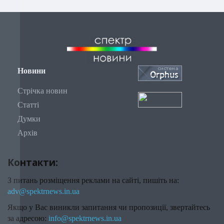
Новини
Стрічка новин
Статті
Думки
Архів
Контакти:
З питань розміщення реклами на сайті, пишіть на:
adv@spektrnews.in.ua
Якщо у Вас виникли запитання чи пропозиції, звертайтесь
за адресою:
info@spektrnews.in.ua