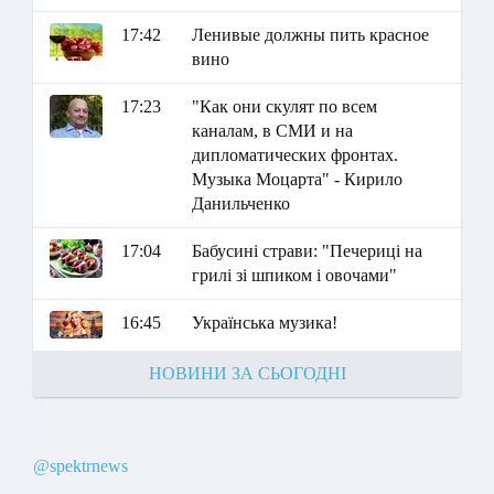
17:42
Ленивые должны пить красное
вино
17:23
"Как они скулят по всем
каналам, в СМИ и на
дипломатических фронтах.
Музыка Моцарта" - Кирило
Данильченко
17:04
Бабусині страви: "Печериці на
грилі зі шпиком і овочами"
16:45
Українська музика!
НОВИНИ ЗА СЬОГОДНІ
@spektrnews