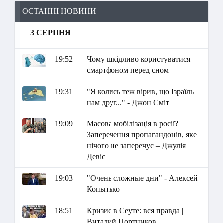
ОСТАННІ НОВИНИ
3 СЕРПНЯ
19:52
Чому шкідливо користуватися
смартфоном перед сном
19:31
"Я колись теж вірив, що Ізраїль
нам друг..." - Джон Сміт
19:09
Масова мобілізація в росії?
Заперечення пропагандонів, яке
нічого не заперечує – Джулія
Девіс
19:03
"Очень сложные дни" - Алексей
Копытько
18:51
Кризис в Сеуте: вся правда |
Виталий Портников