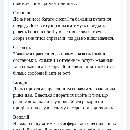
стане легшим і романтичнішим.
Скорпіон
День принесе багато енергії та бажання рухатися
вперед. Деякі ситуації вимагатимуть швидких
рішень і впевненості у власних словах. Увечері
добре зайнятися справами, які давно відкладалися.
Стрілець
З’явиться прагнення до нових вражень і зміни
обстановки. Розмови з оточенням будуть жвавими
та надихаючими. У другій половині дня захочеться
більше свободи й активності.
Козоріг
День сприятиме практичним справам та важливим
рішенням. Вдасться впоратися навіть із тим, що
раніше викликало труднощі. Увечері корисно
приділити увагу власному настрою та відпочинку.
Водолій
Навколо пануватиме атмосфера змін і несподіваних
подій. Деякі знайомства відкриють нові теми для