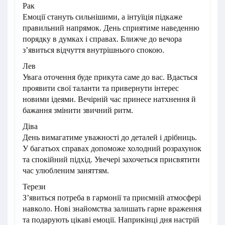
Рак
Емоції стануть сильнішими, а інтуїція підкаже
правильний напрямок. День сприятиме наведенню
порядку в думках і справах. Ближче до вечора
з’явиться відчуття внутрішнього спокою.
Лев
Увага оточення буде прикута саме до вас. Вдасться
проявити свої таланти та привернути інтерес
новими ідеями. Вечірній час принесе натхнення й
бажання змінити звичний ритм.
Діва
День вимагатиме уважності до деталей і дрібниць.
У багатьох справах допоможе холодний розрахунок
та спокійний підхід. Увечері захочеться присвятити
час улюбленим заняттям.
Терези
З’явиться потреба в гармонії та приємній атмосфері
навколо. Нові знайомства залишать гарне враження
та подарують цікаві емоції. Наприкінці дня настрій