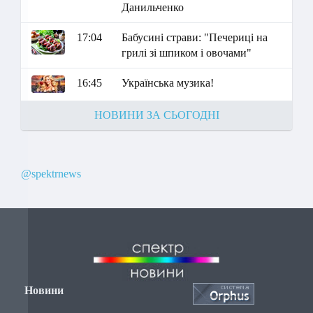
Данильченко
17:04
Бабусині страви: "Печериці на
грилі зі шпиком і овочами"
16:45
Українська музика!
НОВИНИ ЗА СЬОГОДНІ
@spektrnews
Новини