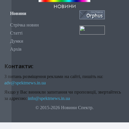
Новини
Стрічка новин
Статті
Думки
Архів
Контакти:
З питань розміщення реклами на сайті, пишіть на:
adv@spektrnews.in.ua
Якщо у Вас виникли запитання чи пропозиції, звертайтесь
за адресою:
info@spektrnews.in.ua
© 2015-2026 Новини Спектр.