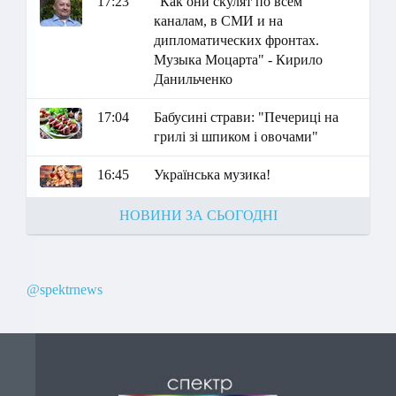
17:23
"Как они скулят по всем
каналам, в СМИ и на
дипломатических фронтах.
Музыка Моцарта" - Кирило
Данильченко
17:04
Бабусині страви: "Печериці на
грилі зі шпиком і овочами"
16:45
Українська музика!
НОВИНИ ЗА СЬОГОДНІ
@spektrnews