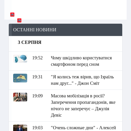
ОСТАННІ НОВИНИ
3 СЕРПНЯ
19:52
Чому шкідливо користуватися
смартфоном перед сном
19:31
"Я колись теж вірив, що Ізраїль
нам друг..." - Джон Сміт
19:09
Масова мобілізація в росії?
Заперечення пропагандонів, яке
нічого не заперечує – Джулія
Девіс
19:03
"Очень сложные дни" - Алексей