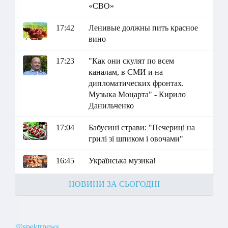
«СВО»
17:42
Ленивые должны пить красное
вино
17:23
"Как они скулят по всем
каналам, в СМИ и на
дипломатических фронтах.
Музыка Моцарта" - Кирило
Данильченко
17:04
Бабусині страви: "Печериці на
грилі зі шпиком і овочами"
16:45
Українська музика!
НОВИНИ ЗА СЬОГОДНІ
@spektrnews