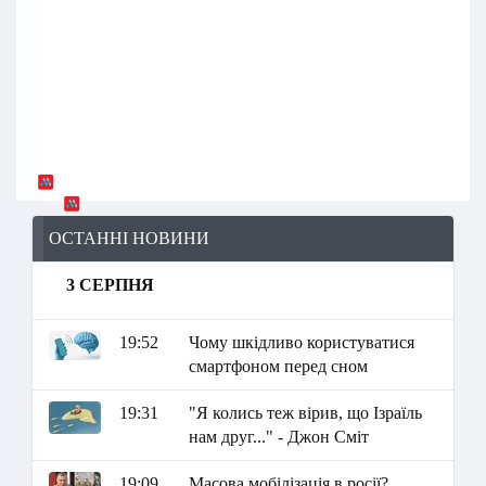
ОСТАННІ НОВИНИ
3 СЕРПНЯ
19:52
Чому шкідливо користуватися
смартфоном перед сном
19:31
"Я колись теж вірив, що Ізраїль
нам друг..." - Джон Сміт
19:09
Масова мобілізація в росії?