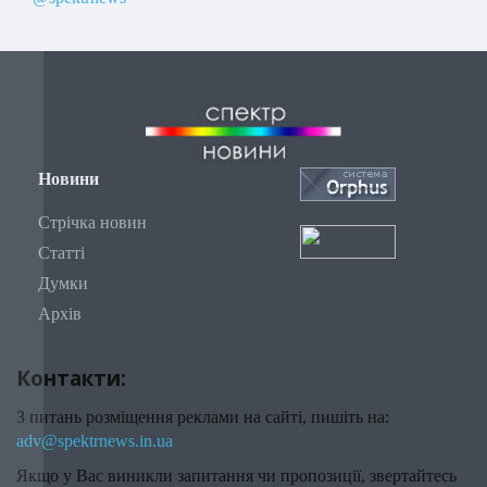
Новини
Стрічка новин
Статті
Думки
Архів
Контакти:
З питань розміщення реклами на сайті, пишіть на:
adv@spektrnews.in.ua
Якщо у Вас виникли запитання чи пропозиції, звертайтесь