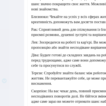
шанс значно покращити своє життя. Можливі 
нові знайомства.
Близнюки: Чекайте на успіх у всіх сферах жит
креативність допоможуть вам досягти поставл
Рак: Сприятливий день для спілкування із б
приємні розмови, душевні зустрічі та виріше
Лев: Зосередьтеся на роботі та кар'єрі. Ви мо
пропозицію або знайти несподіване вирішенн
Діва: Будьте готові до складних завдань на ро
перед труднощами, адже саме вони допоможу
себе та просунутися по службі.
Терези: Спробуйте знайти баланс між робото
життям. Не перевантажуйте себе, це може пр
виснаження.
Скорпіон: На вас чекає день, повний приємни
несподіваних поворотів долі. Не бійтеся змін
адже саме зараз ви можете отримати шанс наб