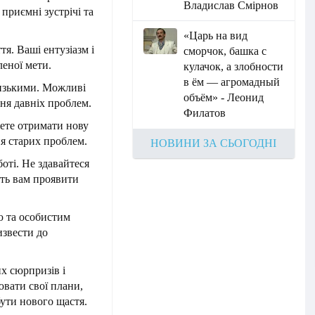
Владислав Смірнов
приємні зустрічі та
«Царь на вид
тя. Ваші ентузіазм і
сморчок, башка с
еної мети.
кулачок, а злобности
в ём — агромадный
лизькими. Можливі
объём» - Леонид
ння давніх проблем.
Филатов
жете отримати нову
я старих проблем.
НОВИНИ ЗА СЬОГОДНІ
боті. Не здавайтеся
ть вам проявити
ю та особистим
извести до
х сюрпризів і
ювати свої плани,
ути нового щастя.