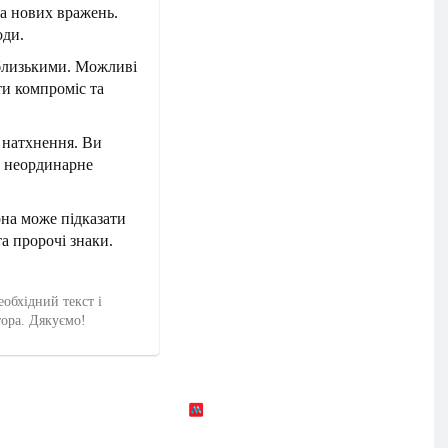
а нових вражень.
оди.
з близькими. Можливі
ти компроміс та
 натхнення. Ви
и неординарне
она може підказати
а пророчі знаки.
еобхідний текст і
тора. Дякуємо!