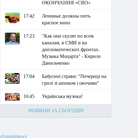
ОКОНЧАНИЯ «СВО»
17:42
Ленивые должны пить
красное вино
17:23
"Как они скулят по всем
каналам, в СМИ и на
дипломатических фронтах.
Музыка Моцарта" - Кирило
Данильченко
17:04
Бабусині страви: "Печериці на
грилі зі шпиком і овочами"
16:45
Українська музика!
НОВИНИ ЗА СЬОГОДНІ
@spektrnews