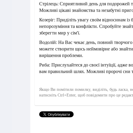
Стрілець: Сприятливий день для подорожей т
Можливі цікаві знайомства та незабутні приг
Козеріг: Приділіть увагу своїм відносинам і
непорозуміння та конфлікти. Спробуйте знай
зберегти мир у сім'ї.
Водолій: На Вас чекає день, повний творчого
можете створити щось неймовірне або знайт
вирішення проблеми.
Риба: Прислухайтеся до своєї інтуїції, адже в
вам правильний шлях. Можливі пророчі сни т
Якщо Ви помітили помилку, виділіть, будь ласка, н
натисніть Ctrl+Enter, щоб повідомити про це редак