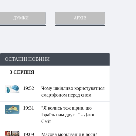
ДУМКИ
АРХІВ
ОСТАННІ НОВИНИ
3 СЕРПНЯ
19:52
Чому шкідливо користуватися
смартфоном перед сном
19:31
"Я колись теж вірив, що
Ізраїль нам друг..." - Джон
Сміт
19:09
Масова мобілізація в росії?