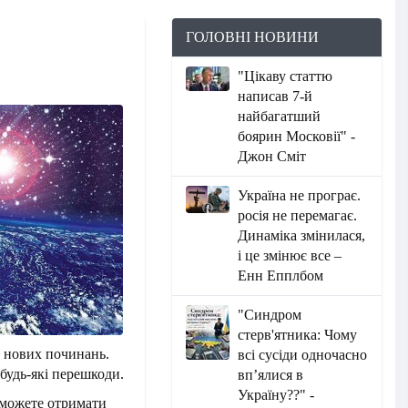
ГОЛОВНІ НОВИНИ
"Цікаву статтю
написав 7-й
найбагатший
боярин Московії" -
Джон Сміт
Україна не програє.
росія не перемагає.
Динаміка змінилася,
і це змінює все –
Енн Епплбом
"Синдром
стерв'ятника: Чому
 нових починань.
всі сусіди одночасно
будь-які перешкоди.
вп’ялися в
Україну??" -
и можете отримати