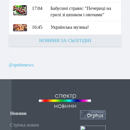
17:04
Бабусині страви: "Печериці на
грилі зі шпиком і овочами"
16:45
Українська музика!
НОВИНИ ЗА СЬОГОДНІ
@spektrnews
Новини
Стрічка новин