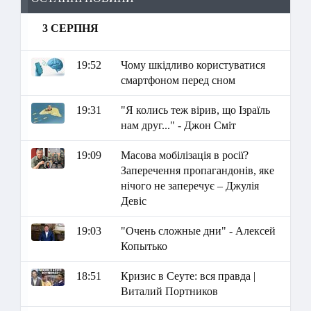
3 СЕРПНЯ
19:52
Чому шкідливо користуватися
смартфоном перед сном
19:31
"Я колись теж вірив, що Ізраїль
нам друг..." - Джон Сміт
19:09
Масова мобілізація в росії?
Заперечення пропагандонів, яке
нічого не заперечує – Джулія
Девіс
19:03
"Очень сложные дни" - Алексей
Копытько
18:51
Кризис в Сеуте: вся правда |
Виталий Портников