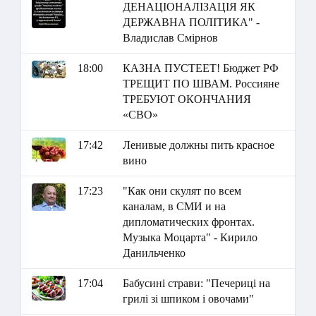
ДЕНАЦІОНАЛІЗАЦІЯ ЯК
ДЕРЖАВНА ПОЛІТИКА" -
Владислав Смірнов
18:00
КАЗНА ПУСТЕЕТ! Бюджет РФ
ТРЕЩИТ ПО ШВАМ. Россияне
ТРЕБУЮТ ОКОНЧАНИЯ
«СВО»
17:42
Ленивые должны пить красное
вино
17:23
"Как они скулят по всем
каналам, в СМИ и на
дипломатических фронтах.
Музыка Моцарта" - Кирило
Данильченко
17:04
Бабусині страви: "Печериці на
грилі зі шпиком і овочами"