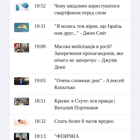
19:52
Чому шкідливо користуватися
смартфоном перед сном
19:31
"Я колись теж вірив, що Ізраїль
нам друг..." - Джон Сміт
19:09
Масова мобілізація в росії?
Заперечення пропагандонів, яке
нічого не заперечує – Джулія
Девіс
19:03
"Очень сложные дни" - Алексей
Копытько
18:51
Кризис в Сеуте: вся правда |
Виталий Портников
18:32
Спать более 8 часов вредно
18:13
"ФІЗИЧНА