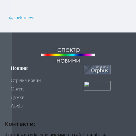
@spektrnews
Новини
Стрічка новин
Статті
Думки
Архів
Контакти:
З питань розміщення реклами на сайті, пишіть на: