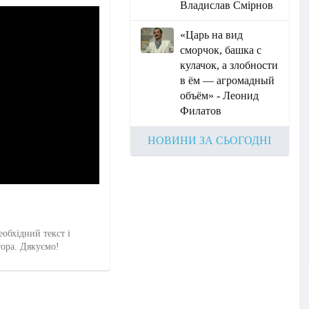
Владислав Смірнов
«Царь на вид
сморчок, башка с
кулачок, а злобности
в ём — агромадный
объём» - Леонид
Филатов
НОВИНИ ЗА СЬОГОДНІ
еобхідний текст і
тора. Дякуємо!