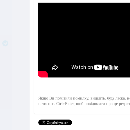
Якщо Ви помітили помилку, виділіть, будь ласка, н
натисніть Ctrl+Enter, щоб повідомити про це редак