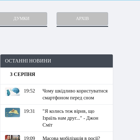
ДУМКИ
АРХІВ
ОСТАННІ НОВИНИ
3 СЕРПНЯ
19:52
Чому шкідливо користуватися
смартфоном перед сном
19:31
"Я колись теж вірив, що
Ізраїль нам друг..." - Джон
Сміт
19:09
Масова мобілізація в росії?