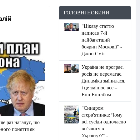
ГОЛОВНІ НОВИНИ
алій
"Цікаву статтю
написав 7-й
найбагатший
боярин Московії" -
Джон Сміт
Україна не програє.
росія не перемагає.
Динаміка змінилася,
і це змінює все –
Енн Епплбом
"Синдром
стерв'ятника: Чому
всі сусіди одночасно
е раз нагадує, що
вп’ялися в
еного поняття як
Україну??" -