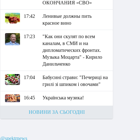
ОКОНЧАНИЯ «СВО»
17:42
Ленивые должны пить
красное вино
17:23
"Как они скулят по всем
каналам, в СМИ и на
дипломатических фронтах.
Музыка Моцарта" - Кирило
Данильченко
17:04
Бабусині страви: "Печериці на
грилі зі шпиком і овочами"
16:45
Українська музика!
НОВИНИ ЗА СЬОГОДНІ
@spektrnews