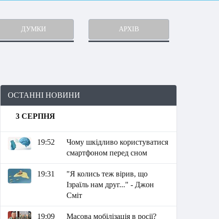
ДУМКИ
АРХІВ
ОСТАННІ НОВИНИ
3 СЕРПНЯ
19:52
Чому шкідливо користуватися
смартфоном перед сном
19:31
"Я колись теж вірив, що
Ізраїль нам друг..." - Джон
Сміт
19:09
Масова мобілізація в росії?