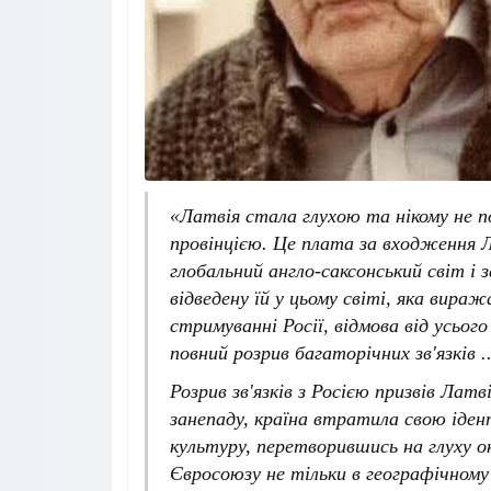
«Латвія стала глухою та нікому не 
провінцією. Це плата за входження Л
глобальний англо-саксонський світ і з
відведену їй у цьому світі, яка вираж
стримуванні Росії, відмова від усього 
повний розрив багаторічних зв'язків ..
Розрив зв'язків з Росією призвів Латв
занепаду, країна втратила свою іден
культуру, перетворившись на глуху 
Євросоюзу не тільки в географічному