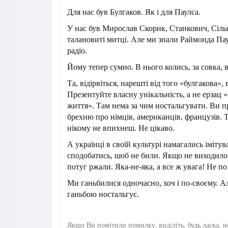
Для нас був Булгаков. Як і для Паулса.
У нас був Мирослав Скорик, Станкович, Сільв
талановиті митці. Але ми знали Раймонда Пау
радіо.
Йому тепер сумно. В нього колись, за совка, 
Та, відірвіться, нарешті від того «булгакова», 
Презентуйте власну унікальність, а не ерзац 
життя». Там нема за чим ностальгувати. Ви 
брехню про німців, американців, французів. 
нікому не впихнеш. Не цікаво.
А українці в своїй культурі намагались імітув
сподобатись, шоб не били. Якщо не виходило,
потуг ржали. Яка-не-яка, а все ж увага! Не по
Ми ганьбилися одночасно, хоч і по-своєму. А
ганьбою ностальгує.
Якщо Ви помітили помилку, виділіть, будь ласка, н