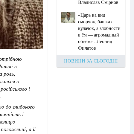
Владислав Смірнов
«Царь на вид
сморчок, башка с
кулачок, а злобности
в ём — агромадный
объём» - Леонид
Филатов
потрібною
НОВИНИ ЗА СЬОГОДНІ
атвії в
а роль,
ається в
російського і
.
ію до глибокого
тичність і
околицю
 положенні, а й