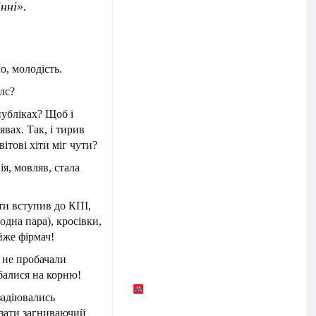
нні».
о, молодість.
лс?
публіках? Щоб і
явах. Так, і тирив
світові хіти міг чути?
ія, мовляв, стала
 ти вступив до КПІ,
одна пара), кросівки,
йже фірмач!
о не пробачали
балися на корню!
 задіювались
азати загниваючий