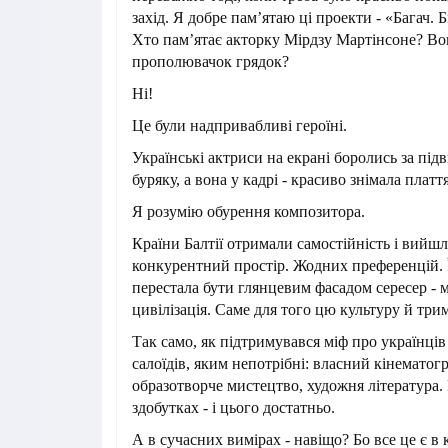
захід. Я добре пам’ятаю ці проекти - «Багач. 
Хто пам’ятає акторку Мірдзу Мартінсоне? Вон
прополювачок грядок?
Ні!
Це були надпривабливі героїні.
Українські актриси на екрані боролись за пі
буряку, а вона у кадрі - красиво знімала платт
Я розумію обурення композитора.
Країни Балтії отримали самостійність і вийш
конкурентний простір. Жодних преференцій. 
перестала бути глянцевим фасадом сересер - м
цивілізація. Саме для того цю культуру й тр
Так само, як підтримувався міф про українців 
салоїдів, яким непотрібні: власний кінематог
образотворче мистецтво, художня література.
здобутках - і цього достатньо.
А в сучасних вимірах - навіщо? Бо все це є в к