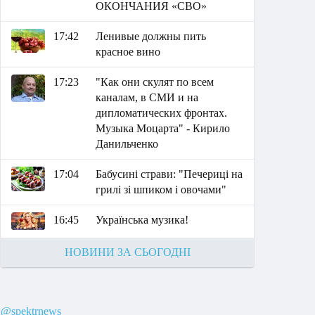
ОКОНЧАНИЯ «СВО»
17:42
Ленивые должны пить
красное вино
17:23
"Как они скулят по всем
каналам, в СМИ и на
дипломатических фронтах.
Музыка Моцарта" - Кирило
Данильченко
17:04
Бабусині страви: "Печериці на
грилі зі шпиком і овочами"
16:45
Українська музика!
НОВИНИ ЗА СЬОГОДНІ
@spektrnews