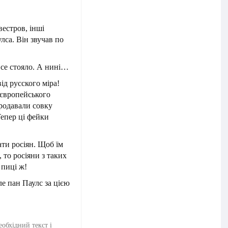
естров, інші
лса. Він звучав по
все стояло. А нині…
від русского міра!
«європейського
продавали совку
Тепер ці фейки
ати росіян. Щоб їм
 то росіяни з таких
 пиці ж!
ле пан Паулс за цією
еобхідний текст і