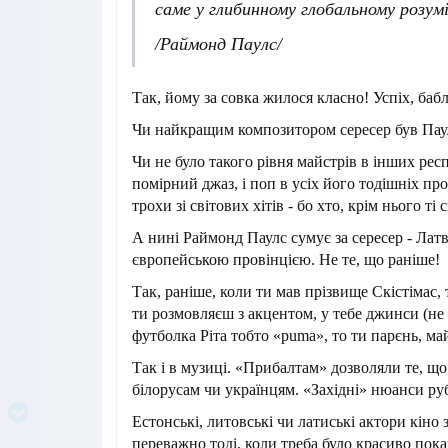
саме у глибинному глобальному розумі
/Раймонд Паулс/
Так, йому за совка жилося класно! Успіх, бабл
Чи найкращим композитором сересер був Пау
Чи не було такого рівня майстрів в інших рес
помірний джаз, і поп в усіх його тодішніх про
трохи зі світових хітів - бо хто, крім нього ті 
А нині Раймонд Паулс сумує за сересер - Латв
європейською провінцією. Не те, що раніше!
Так, раніше, коли ти мав прізвище Скістімас,
ти розмовляєш з акцентом, у тебе джинси (не 
футболка Ріта тобто «puma», то ти парєнь, ма
Так і в музиці. «Прибалтам» дозволяли те, щ
білорусам чи українцям. «Західні» нюанси ру
Естонські, литовські чи латиські актори кіно
переважно тоді, коли треба було красиво пок