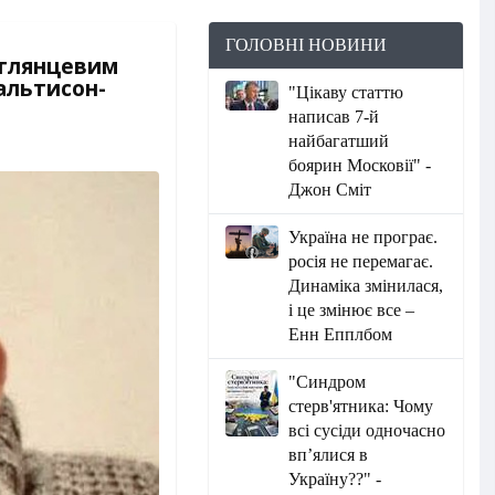
ГОЛОВНІ НОВИНИ
 глянцевим
Сальтисон-
"Цікаву статтю
написав 7-й
найбагатший
боярин Московії" -
Джон Сміт
Україна не програє.
росія не перемагає.
Динаміка змінилася,
і це змінює все –
Енн Епплбом
"Синдром
стерв'ятника: Чому
всі сусіди одночасно
вп’ялися в
Україну??" -