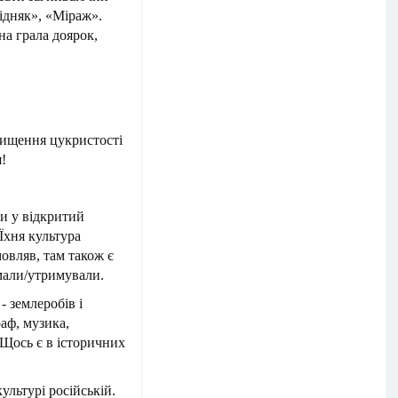
Бідняк», «Міраж».
а грала доярок,
двищення цукристості
я!
ли у відкритий
Їхня культура
овляв, там також є
имали/утримували.
- землеробів і
раф, музика,
 Щось є в історичних
ультурі російській.