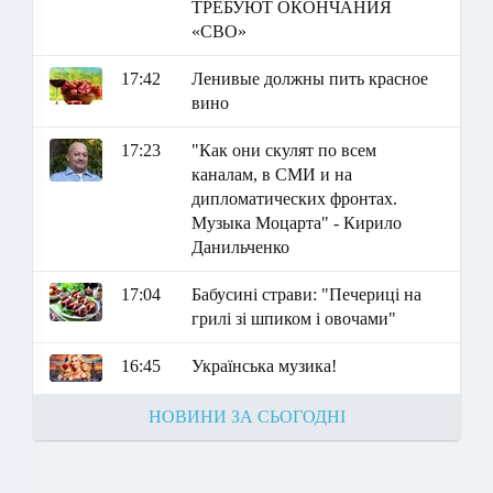
ТРЕБУЮТ ОКОНЧАНИЯ
«СВО»
17:42
Ленивые должны пить красное
вино
17:23
"Как они скулят по всем
каналам, в СМИ и на
дипломатических фронтах.
Музыка Моцарта" - Кирило
Данильченко
17:04
Бабусині страви: "Печериці на
грилі зі шпиком і овочами"
16:45
Українська музика!
НОВИНИ ЗА СЬОГОДНІ