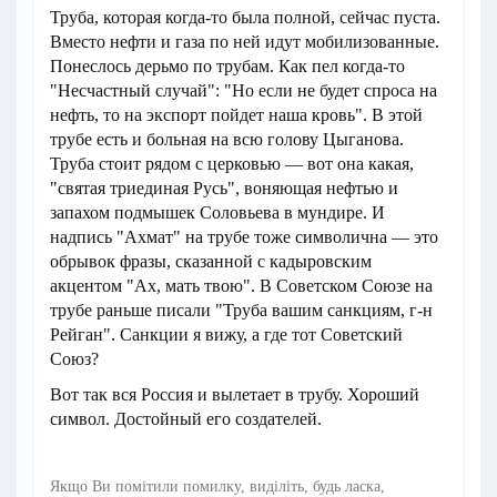
Труба, которая когда-то была полной, сейчас пуста.
Вместо нефти и газа по ней идут мобилизованные.
Понеслось дерьмо по трубам. Как пел когда-то
"Несчастный случай": "Но если не будет спроса на
нефть, то на экспорт пойдет наша кровь". В этой
трубе есть и больная на всю голову Цыганова.
Труба стоит рядом с церковью — вот она какая,
"святая триединая Русь", воняющая нефтью и
запахом подмышек Соловьева в мундире. И
надпись "Ахмат" на трубе тоже символична — это
обрывок фразы, сказанной с кадыровским
акцентом "Ах, мать твою". В Советском Союзе на
трубе раньше писали "Труба вашим санкциям, г-н
Рейган". Санкции я вижу, а где тот Советский
Союз?
Вот так вся Россия и вылетает в трубу. Хороший
символ. Достойный его создателей.
Якщо Ви помітили помилку, виділіть, будь ласка,