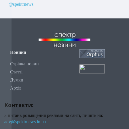
@spektrnews
Новини
Стрічка новин
Статті
Думки
Архів
Контакти:
З питань розміщення реклами на сайті, пишіть на:
adv@spektrnews.in.ua