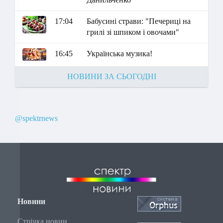
17:04
Бабусині страви: "Печериці на
грилі зі шпиком і овочами"
16:45
Українська музика!
НОВИНИ ЗА СЬОГОДНІ
@spektrnews
Новини
Стрічка новин