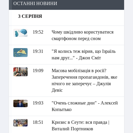
ОСТАННІ НОВИНИ
3 СЕРПНЯ
19:52
Чому шкідливо користуватися
смартфоном перед сном
19:31
"Я колись теж вірив, що Ізраїль
нам друг..." - Джон Сміт
19:09
Масова мобілізація в росії?
Заперечення пропагандонів, яке
нічого не заперечує – Джулія
Девіс
19:03
"Очень сложные дни" - Алексей
Копытько
18:51
Кризис в Сеуте: вся правда |
Виталий Портников