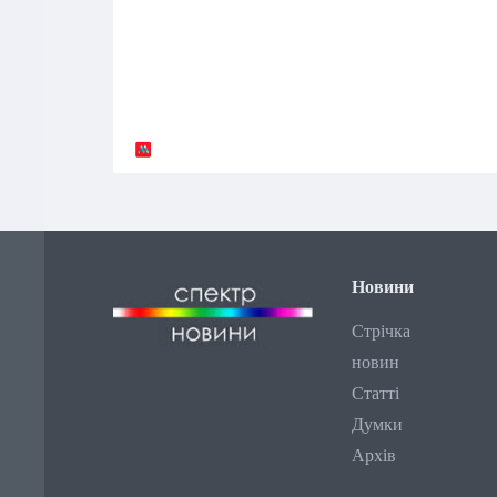
Новини
Стрічка
новин
Статті
Думки
Архів