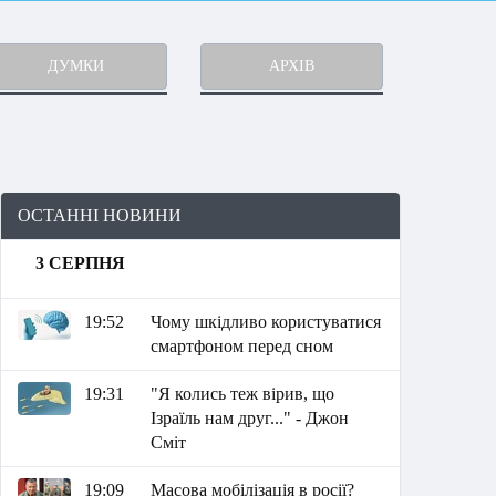
ДУМКИ
АРХІВ
ОСТАННІ НОВИНИ
3 СЕРПНЯ
19:52
Чому шкідливо користуватися
смартфоном перед сном
19:31
"Я колись теж вірив, що
Ізраїль нам друг..." - Джон
Сміт
19:09
Масова мобілізація в росії?