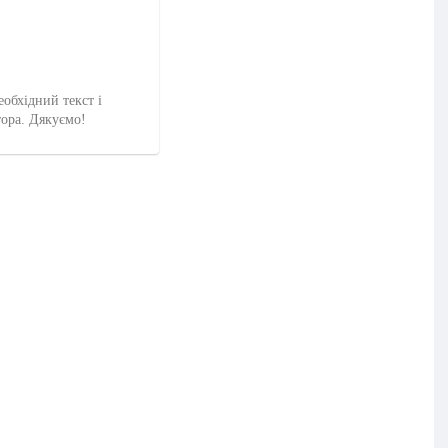
еобхідний текст і
тора. Дякуємо!