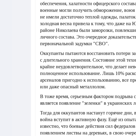
обеспечения, халатности офицерского состав
военные могли получить обморожение, воюя в
не имели достаточно теплой одежды, палаток
холодная весна привела к тому, что даже на 
районе Николаева были заморозки, повлекшие
личного состава. Это очередное доказательст
первоначальной задумки "СВО".
Оккупанты пытаются восстановить потери за
с длительного хранения. Состояние этой тех
крайне неудовлетворительное, что делает не
полноценное использование. Лишь 10% раск
арсеналов пригодно к использованию, все пр
или даже опасный металлолом.
В тоже время, серьезным фактором подрыва 
является появление "зеленки" в украинских л
Тогда для оккупантов настанут горячие дни, 
война вступит в активную фазу. Ещё из опыт
известно, что боевые действия сил федералов
появлением листвы на деревьях, в свою оче