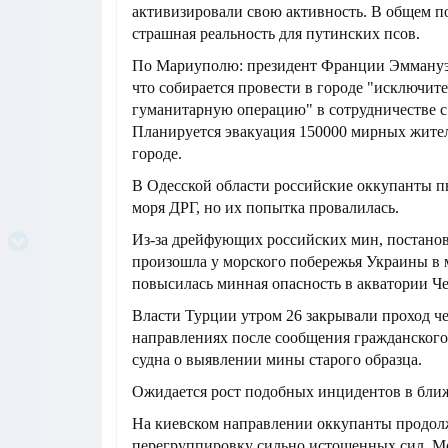
активизировали свою активность. В общем п
страшная реальность для путинских псов.
По Мариуполю: президент Франции Эммануэ
что собирается провести в городе "исключит
гуманитарную операцию" в сотрудничестве с
Планируется эвакуация 150000 мирных жите
городе.
В Одесской области российские оккупанты п
моря ДРГ, но их попытка провалилась.
Из-за дрейфующих российских мин, постано
произошла у морского побережья Украины в м
повысилась минная опасность в акватории Че
Власти Турции утром 26 закрывали проход че
направлениях после сообщения гражданского
судна о выявлении мины старого образца.
Ожидается рост подобных инцидентов в бли
На киевском направлении оккупанты продо
перегруппировку сильно истощенных сил. Мо