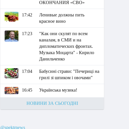
ОКОНЧАНИЯ «СВО»
17:42
Ленивые должны пить
красное вино
17:23
"Как они скулят по всем
каналам, в СМИ и на
дипломатических фронтах.
Музыка Моцарта" - Кирило
Данильченко
17:04
Бабусині страви: "Печериці на
грилі зі шпиком і овочами"
16:45
Українська музика!
НОВИНИ ЗА СЬОГОДНІ
@spektrnews