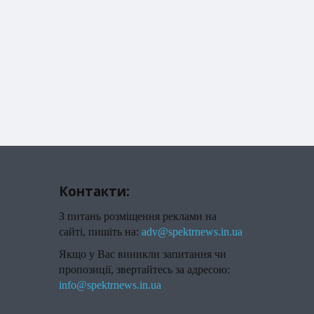
Контакти:
З питань розміщення реклами на
сайті, пишіть на:
adv@spektrnews.in.ua
Якщо у Вас виникли запитання чи
пропозиції, звертайтесь за адресою:
info@spektrnews.in.ua