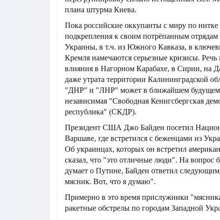
плана штурма Киева.
Пока российские оккупанты с миру по нитке
подкрепления к своим потрёпанным отрядам 
Украины, в т.ч. из Южного Кавказа, в ключе
Кремля намечаются серьезные кризисы. Речь 
влияния в Нагорном Карабахе, в Сирии, на Д
даже утрата территории Калининградской обл
"ДНР" и "ЛНР" может в ближайшем будущем
независимая "Свободная Кенигсбергская дем
республика" (СКДР).
Президент США Джо Байден посетил Национ
Варшаве, где встретился с беженцами из Укр
Об украинцах, которых он встретил америка
сказал, что "это отличные люди". На вопрос 
думает о Путине, Байден ответил следующим
мясник. Вот, что я думаю".
Примерно в это время прислужники "мясник
ракетные обстрелы по городам Западной Укр