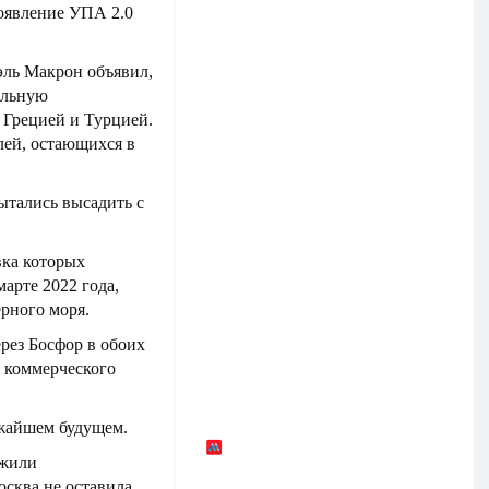
оявление УПА 2.0
ль Макрон объявил,
ельную
 Грецией и Турцией.
лей, остающихся в
ытались высадить с
вка которых
арте 2022 года,
рного моря.
рез Босфор в обоих
 коммерческого
жайшем будущем.
лжили
сква не оставила