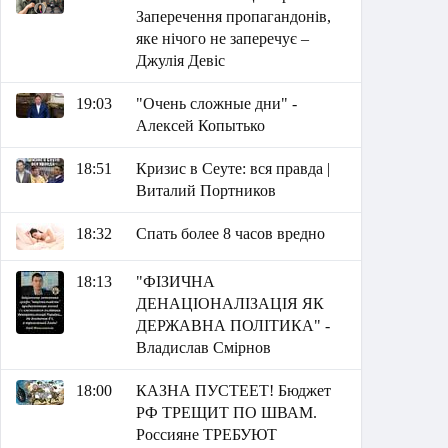
Заперечення пропагандонів,
яке нічого не заперечує –
Джулія Девіс
19:03
"Очень сложные дни" -
Алексей Копытько
18:51
Кризис в Сеуте: вся правда |
Виталий Портников
18:32
Спать более 8 часов вредно
18:13
"ФІЗИЧНА
ДЕНАЦІОНАЛІЗАЦІЯ ЯК
ДЕРЖАВНА ПОЛІТИКА" -
Владислав Смірнов
18:00
КАЗНА ПУСТЕЕТ! Бюджет
РФ ТРЕЩИТ ПО ШВАМ.
Россияне ТРЕБУЮТ