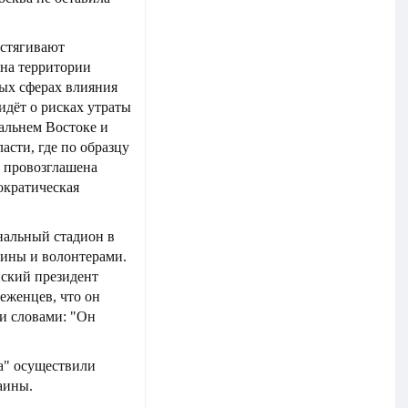
 стягивают
на территории
вых сферах влияния
идёт о рисках утраты
альнем Востоке и
асти, где по образцу
 провозглашена
ократическая
альный стадион в
аины и волонтерами.
нский президент
беженцев, что он
и словами: "Он
а" осуществили
аины.