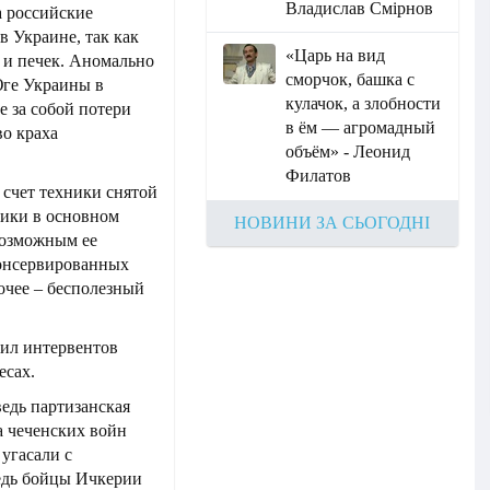
Владислав Смірнов
а российские
 Украине, так как
«Царь на вид
 и печек. Аномально
сморчок, башка с
Юге Украины в
кулачок, а злобности
 за собой потери
в ём — агромадный
во краха
объём» - Леонид
Филатов
 счет техники снятой
ники в основном
НОВИНИ ЗА СЬОГОДНІ
возможным ее
онсервированных
очее – бесполезный
сил интервентов
есах.
ведь партизанская
а чеченских войн
 угасали с
редь бойцы Ичкерии