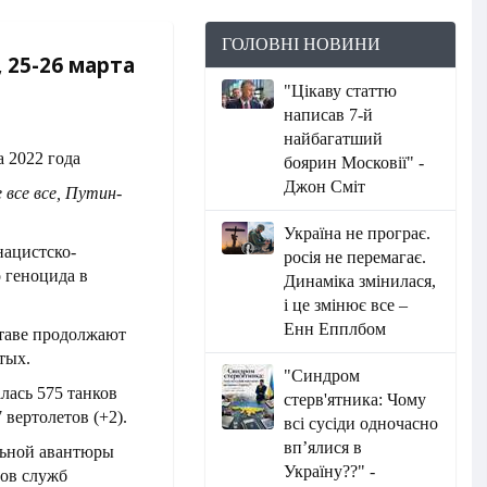
ГОЛОВНІ НОВИНИ
 25-26 марта
"Цікаву статтю
написав 7-й
найбагатший
боярин Московії" -
Джон Сміт
 все все, Путин-
Україна не програє.
нацистско-
росія не перемагає.
 геноцида в
Динаміка змінилася,
і це змінює все –
Енн Епплбом
ставе продолжают
тых.
"Синдром
лась 575 танков
стерв'ятника: Чому
7 вертолетов (+2).
всі сусіди одночасно
вп’ялися в
льной авантюры
Україну??" -
тов служб