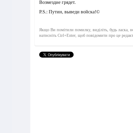
Возмездие грядет.
P.S.: Путин, выведи войска!©
Якщо Ви помітили помилку, виділіть, будь ласка, н
натисніть Ctrl+Enter, щоб повідомити про це редак