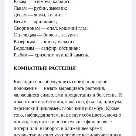
Ракам — изумруд, кальцит;
Львам — рубин, змеевик;
Девам — яшма, кианит;
Весам — бриллиант;
Скорпионам — опал, кошачий глаз;
Стрельцам — бирюза, лазурит;
Козерогам — оникс, малахит;
Водолеям — сапфир, обсидиан;
Рыбам — хризолит, лунный камень.
КОМНАТНЫЕ РАСТЕНИЯ
Еще один способ улучшить свое финансовое
положение — начать выращивать растения,
являющиеся символами процветания и богатства. К
ним относятся: бегония, каланхоэ, фиалка, примула,
персидский цикламен, глоксиния и бамбук. Кроме
того, наблюдая за тем, как ведут себя цветы, можно
понять, ждут ли вас значительные финансовые
потери или, наоборот, в ближайшее время
начальство наконец-то порадует вас долгожданным