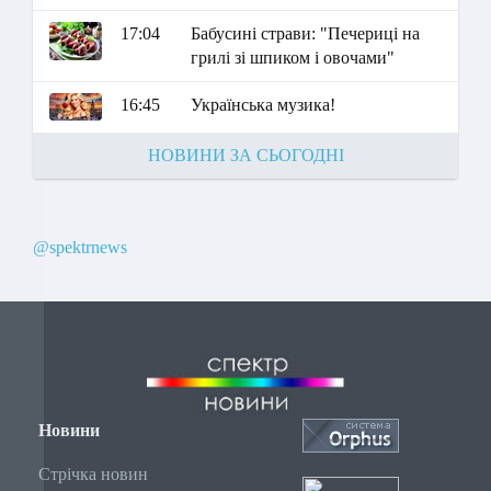
17:04
Бабусині страви: "Печериці на
грилі зі шпиком і овочами"
16:45
Українська музика!
НОВИНИ ЗА СЬОГОДНІ
@spektrnews
Новини
Стрічка новин