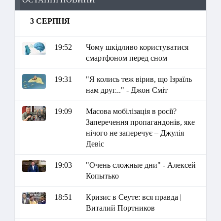
3 СЕРПНЯ
19:52
Чому шкідливо користуватися
смартфоном перед сном
19:31
"Я колись теж вірив, що Ізраїль
нам друг..." - Джон Сміт
19:09
Масова мобілізація в росії?
Заперечення пропагандонів, яке
нічого не заперечує – Джулія
Девіс
19:03
"Очень сложные дни" - Алексей
Копытько
18:51
Кризис в Сеуте: вся правда |
Виталий Портников