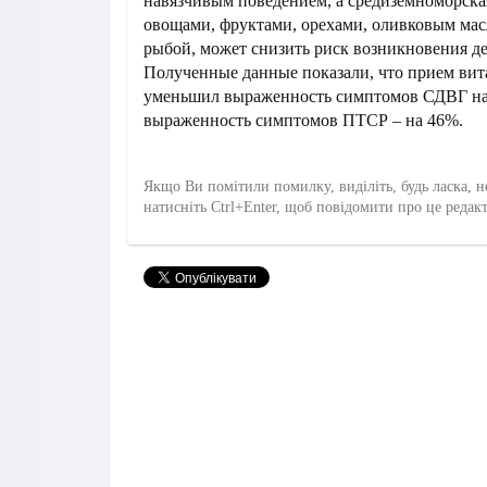
навязчивым поведением, а средиземноморская
овощами, фруктами, орехами, оливковым ма
рыбой, может снизить риск возникновения де
Полученные данные показали, что прием ви
уменьшил выраженность симптомов СДВГ на
выраженность симптомов ПТСР – на 46%.
Якщо Ви помітили помилку, виділіть, будь ласка, н
натисніть Ctrl+Enter, щоб повідомити про це редак