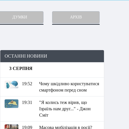
ДУМКИ
АРХІВ
ОСТАННІ НОВИНИ
3 СЕРПНЯ
19:52
Чому шкідливо користуватися
смартфоном перед сном
19:31
"Я колись теж вірив, що
Ізраїль нам друг..." - Джон
Сміт
19:09
Масова мобілізація в росії?