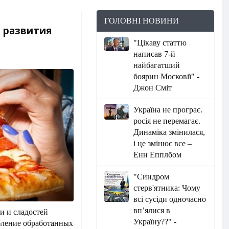
ГОЛОВНІ НОВИНИ
 развития
"Цікаву статтю
написав 7-й
найбагатший
боярин Московії" -
Джон Сміт
Україна не програє.
росія не перемагає.
Динаміка змінилася,
і це змінює все –
Енн Епплбом
"Синдром
стерв'ятника: Чому
всі сусіди одночасно
вп’ялися в
и и сладостей
Україну??" -
ебление обработанных