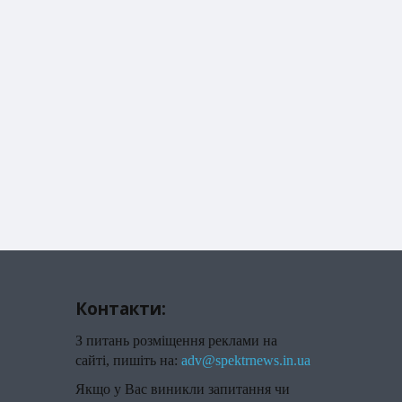
Контакти:
З питань розміщення реклами на
сайті, пишіть на:
adv@spektrnews.in.ua
Якщо у Вас виникли запитання чи