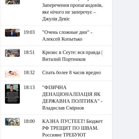
Заперечення пропагандонів,
яке нічого не заперечує –
Джулія Девіс
19:03
"Очень сложные дни" -
Алексей Копытько
18:51
Кризис в Сеуте: вся правда |
Виталий Портников
18:32
Спать более 8 часов вредно
18:13
"ФІЗИЧНА
ДЕНАЦІОНАЛІЗАЦІЯ ЯК
ДЕРЖАВНА ПОЛІТИКА" -
Владислав Смірнов
18:00
КАЗНА ПУСТЕЕТ! Бюджет
РФ ТРЕЩИТ ПО ШВАМ.
Россияне ТРЕБУЮТ