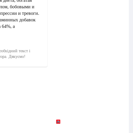
 диета, богатая
слом, бобовыми и
прессии и тревоги.
таминных добавок
 64%, а
еобхідний текст і
тора. Дякуємо!