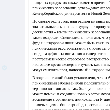
пищевых продуктов также является причиной
психических заболеваний, утверждают иссле
Кентерберийского университета в Новой Зел
По словам экспертов, наш рацион питания п
значительные изменения в худшую сторону з
десятилетия – темпы психических заболевани
также возросли. Специалисты полагают, что 
фуда и нездоровой пищи может быть связан
психическими расстройствами, включая депре
синдром дефицита внимания и гиперактивно
посттравматическое стрессовое расстройство
настоящее время эксперты изучают, как вит
могут смягчить вред, наносимый нездоровым
В ходе испытаний было установлено, что от 
психическими заболеваниями положительно 
терапию витаминами. Так, было установлено
может помочь в создании новых клеток мозг
воспаление в организме, аминокислота N-ац
помочь людям с биполярной депрессией, шиз