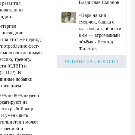
Владислав Смірнов
 развития
дователи из
«Царь на вид
андии.
сморчок, башка с
ретерпел
кулачок, а злобности
а последние
в ём — агромадный
й за этот же период
объём» - Леонид
употребление фаст-
Филатов
о с многочисленными
ссию, тревогу,
НОВИНИ ЗА СЬОГОДНІ
сти (СДВГ) и
 (ПТСР). В
аминные добавки
 питанием.
60% до 80% людей с
реагируют на
, что рыбий жир
а и уменьшить
етилцистеин может
офренией и