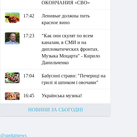
ОКОНЧАНИЯ «СВО»
17:42
Ленивые должны пить
красное вино
17:23
"Как они скулят по всем
каналам, в СМИ и на
дипломатических фронтах.
Музыка Моцарта" - Кирило
Данильченко
17:04
Бабусині страви: "Печериці на
грилі зі шпиком і овочами"
16:45
Українська музика!
НОВИНИ ЗА СЬОГОДНІ
@spektrnews