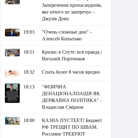
Заперечення пропагандонів,
яке нічого не заперечує –
Джулія Девіс
19:03
"Очень сложные дни" -
Алексей Копытько
18:51
Кризис в Сеуте: вся правда |
Виталий Портников
18:32
Спать более 8 часов вредно
18:13
"ФІЗИЧНА
ДЕНАЦІОНАЛІЗАЦІЯ ЯК
ДЕРЖАВНА ПОЛІТИКА" -
Владислав Смірнов
18:00
КАЗНА ПУСТЕЕТ! Бюджет
РФ ТРЕЩИТ ПО ШВАМ.
Россияне ТРЕБУЮТ