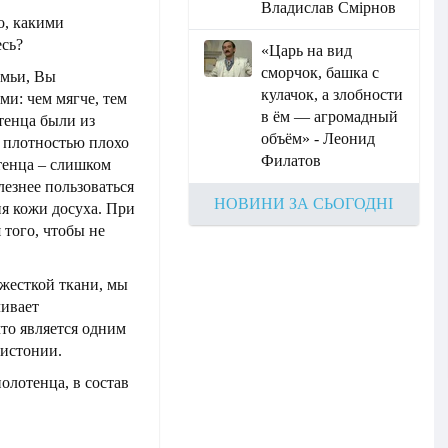
Владислав Смірнов
о, какими
сь?
«Царь на вид
сморчок, башка с
емьи, Вы
кулачок, а злобности
и: чем мягче, тем
в ём — агромадный
тенца были из
объём» - Леонид
й плотностью плохо
Филатов
отенца – слишком
езнее пользоваться
НОВИНИ ЗА СЬОГОДНІ
я кожи досуха. При
 того, чтобы не
 жесткой ткани, мы
ивает
то является одним
дистонии.
лотенца, в состав