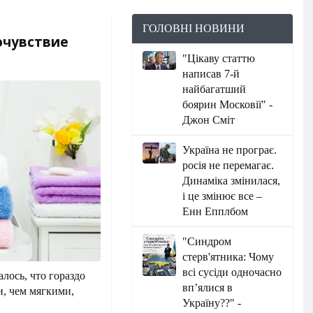
ГОЛОВНІ НОВИНИ
очувствие
"Цікаву статтю
написав 7-й
найбагатший
боярин Московії" -
Джон Сміт
Україна не програє.
росія не перемагає.
Динаміка змінилася,
і це змінює все –
Енн Епплбом
"Синдром
стерв'ятника: Чому
всі сусіди одночасно
лось, что гораздо
вп’ялися в
и, чем мягкими,
Україну??" -