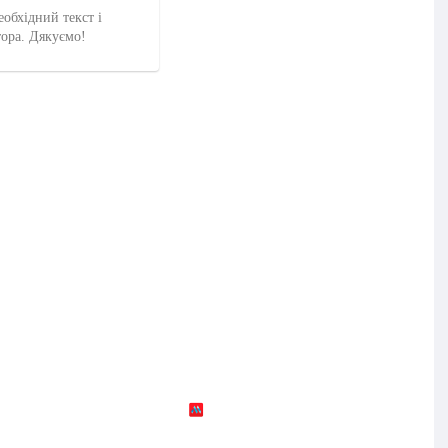
еобхідний текст і
тора. Дякуємо!