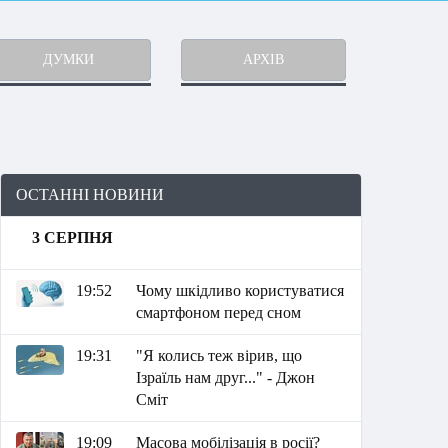
ДУМКИ
АРХІВ
ОСТАННІ НОВИНИ
3 СЕРПНЯ
19:52
Чому шкідливо користуватися
смартфоном перед сном
19:31
"Я колись теж вірив, що
Ізраїль нам друг..." - Джон
Сміт
19:09
Масова мобілізація в росії?