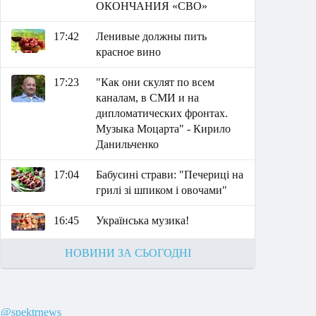
ОКОНЧАНИЯ «СВО»
17:42
Ленивые должны пить
красное вино
17:23
"Как они скулят по всем
каналам, в СМИ и на
дипломатических фронтах.
Музыка Моцарта" - Кирило
Данильченко
17:04
Бабусині страви: "Печериці на
грилі зі шпиком і овочами"
16:45
Українська музика!
НОВИНИ ЗА СЬОГОДНІ
@spektrnews