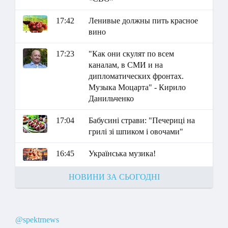
17:42
Ленивые должны пить красное
вино
17:23
"Как они скулят по всем
каналам, в СМИ и на
дипломатических фронтах.
Музыка Моцарта" - Кирило
Данильченко
17:04
Бабусині страви: "Печериці на
грилі зі шпиком і овочами"
16:45
Українська музика!
НОВИНИ ЗА СЬОГОДНІ
@spektrnews