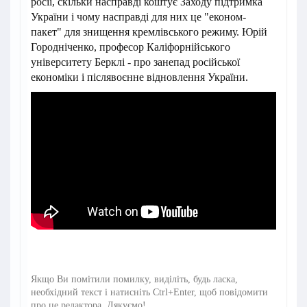
росії, скільки насправді коштує Заходу підтримка
України і чому насправді для них це "економ-
пакет" для знищення кремлівського режиму. Юрій
Городніченко, професор Каліфорнійського
університету Берклі - про занепад російської
економіки і післявоєнне відновлення України.
Якщо Ви помітили помилку, виділіть, будь ласка,
необхідний текст і натисніть Ctrl+Enter, щоб повідомити
про це редактора. Дякуємо!