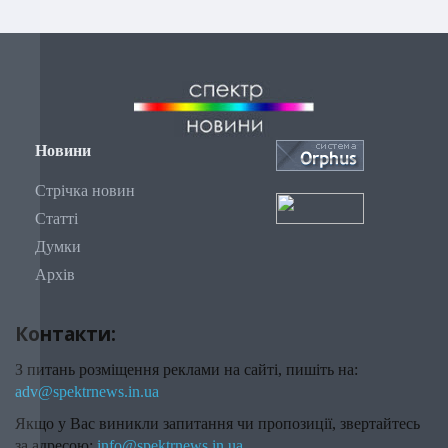
Новини
Стрічка новин
Статті
Думки
Архів
Контакти:
З питань розміщення реклами на сайті, пишіть на:
adv@spektrnews.in.ua
Якщо у Вас виникли запитання чи пропозиції, звертайтесь
за адресою:
info@spektrnews.in.ua