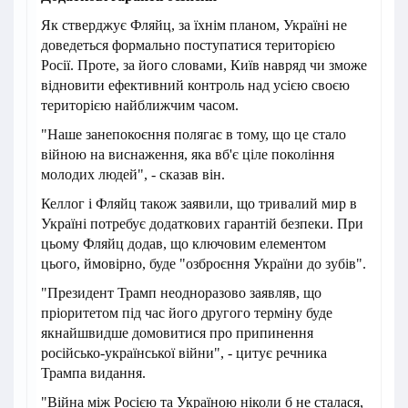
Як стверджує Фляйц, за їхнім планом, Україні не
доведеться формально поступатися територією
Росії. Проте, за його словами, Київ навряд чи зможе
відновити ефективний контроль над усією своєю
територією найближчим часом.
"Наше занепокоєння полягає в тому, що це стало
війною на виснаження, яка вб'є ціле покоління
молодих людей", - сказав він.
Келлог і Фляйц також заявили, що тривалий мир в
Україні потребує додаткових гарантій безпеки. При
цьому Фляйц додав, що ключовим елементом
цього, ймовірно, буде "озброєння України до зубів".
"Президент Трамп неодноразово заявляв, що
пріоритетом під час його другого терміну буде
якнайшвидше домовитися про припинення
російсько-української війни", - цитує речника
Трампа видання.
"Війна між Росією та Україною ніколи б не сталася,