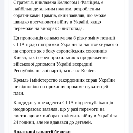
Стратегія, викладена Келлогом і Фляйцем, є
найбільш детальним планом, розробленим
соратниками Трампа, який заявляв, що зможе
швидко врегулювати війну в Україні, якщо
переможе на виборах 5 листопада.
Ця пропозиція ознаменувала б різку зміну позиції
США щодо підтримки України та наштовхнулася б
на спротив як з боку європейських союзників
Києва, так і серед прихильників продовження
військової допомоги Україні всередині
Республіканської партії, зазначає Reuters.
Кремль і міністерство закордонних справ України
не відповіли на прохання прокоментувати цей
план.
Кандидат у президенти США від республіканців
неодноразово заявляв, що у разі перемоги на
листопадових виборах закінчить війну в Україні за
24 години, але не вдавався до деталей.
Додаткові гарантії безпеки