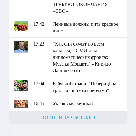
ТРЕБУЮТ ОКОНЧАНИЯ
«СВО»
17:42
Ленивые должны пить красное
вино
17:23
"Как они скулят по всем
каналам, в СМИ и на
дипломатических фронтах.
Музыка Моцарта" - Кирило
Данильченко
17:04
Бабусині страви: "Печериці на
грилі зі шпиком і овочами"
16:45
Українська музика!
НОВИНИ ЗА СЬОГОДНІ