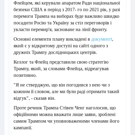
Флейцем, які керували апаратом Ради національної
безпеки США в період з 2017- го по 2021 рік, у разі
перемоги Трампа на виборах буде важливо швидко
посадити Росію та Україну за стіл переговорів і
укласти перемир'я, засноване на лінії фронту.
Основні елементи плану викладені в
документі
,
який є у відкритому доступі на сайті одного з
дружніх Трампу дослідницьких центрів.
Келлог та Флейц представили свою стратегію
Трампу, який, за словами Флейца, відреагував
позитивно.
"Я не стверджую, що він погодився з нею чи з
кожним її словом, але ми були раді отримати такий
відгук", - сказав він.
Проте речник Трампа Стівен Ченг наголосив, що
офіційними можна вважати лише заяви, зроблені
самим Трампом чи уповноваженими членами його
кампанії.