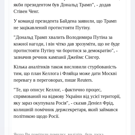
якби президентом був Дональд Трамп", - додав
Стівен Ченг.
У команді президента Байдена заявили, що Трамп
не зацікавлений протистояти Путіну.
"Дональд Трамп хвалить Володимира Путіна за
кожної нагоди, і він чітко дав зрозуміти, що не буде
протистояти Путіну чи боротися за демократію", -
зазначив речник кампанії Джеймс Сінгер.
Кілька аналітиків також висловили стурбованість
тим, що план Келлога і Фляйца може дати Москві
перевагу в переговорах, пише Reuters.
"Те, що описує Келлог, - фактично процес,
спрямований на відмову України від усієї території,
яку зараз окупувала Росія", - сказав Деніел Фрід,
колишній помічник держсекретаря, який займався
політикою щодо Росії.
Якщо Ви помітили помилку, виділіть, будь ласка,