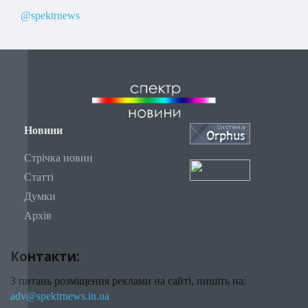
@spektrnews
Новини
Стрічка новин
Статті
Думки
Архів
Контакти:
З питань розміщення реклами на сайті, пишіть на:
adv@spektrnews.in.ua