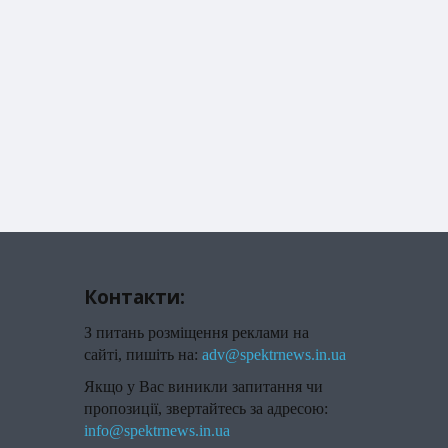
Контакти:
З питань розміщення реклами на
сайті, пишіть на:
adv@spektrnews.in.ua
Якщо у Вас виникли запитання чи
пропозиції, звертайтесь за адресою:
info@spektrnews.in.ua