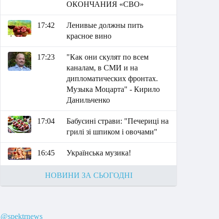
ОКОНЧАНИЯ «СВО»
17:42
Ленивые должны пить
красное вино
17:23
"Как они скулят по всем
каналам, в СМИ и на
дипломатических фронтах.
Музыка Моцарта" - Кирило
Данильченко
17:04
Бабусині страви: "Печериці на
грилі зі шпиком і овочами"
16:45
Українська музика!
НОВИНИ ЗА СЬОГОДНІ
@spektrnews