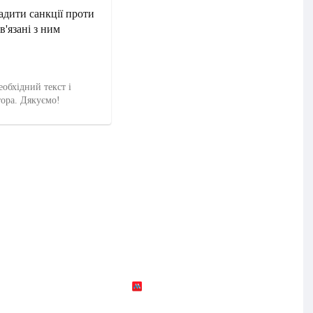
адити санкції проти
'язані з ним
еобхідний текст і
тора. Дякуємо!