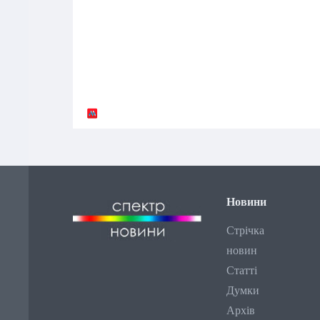
Новини
Стрічка
новин
Статті
Думки
Архів