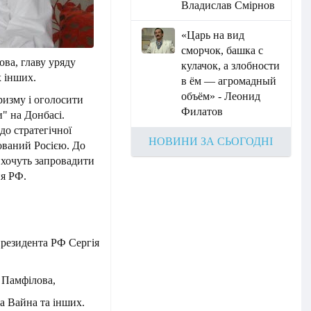
Владислав Смірнов
«Царь на вид
сморчок, башка с
ва, главу уряду
кулачок, а злобности
х інших.
в ём — агромадный
объём» - Леонид
изму і оголосити
Филатов
" на Донбасі.
до стратегічної
НОВИНИ ЗА СЬОГОДНІ
сований Росією. До
 хочуть запровадити
ня РФ.
президента РФ Сергія
 Памфілова,
а Вайна та інших.