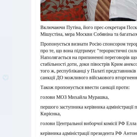
Включаючи Путіна, його прес-секретаря Пєско
Мішустіна, мера Москви Собяніна та багатьо
Пропонується визнати Росію спонсором терор
про те, що вона підтримує "терористичні сили
Наполягається на припиненні переговорів що
стабільності доти, доки півострів Крим анек
того ж, республіканці у Палаті представників
санкції ДО можливого військового вторгнен
Також пропонується ввести санкції проти:
голови МОЗ Михайла Мурашка,
першого заступника керівника адміністрації 
Кирієнка,
голови Центральної виборчої комісії РФ Елла
керівника адміністрації президента РФ Антон