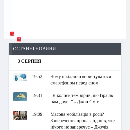
ОСТАННІ НОВИНИ
3 СЕРПНЯ
19:52
Чому шкідливо користуватися
смартфоном перед сном
19:31
"Я колись теж вірив, що Ізраїль
нам друг..." - Джон Сміт
19:09
Масова мобілізація в росії?
Заперечення пропагандонів, яке
нічого не заперечує – Джулія