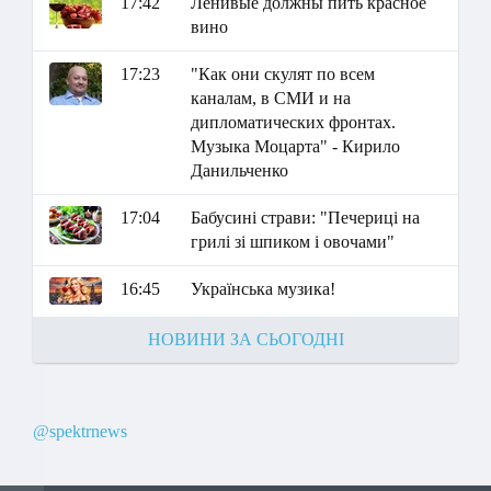
17:42
Ленивые должны пить красное
вино
17:23
"Как они скулят по всем
каналам, в СМИ и на
дипломатических фронтах.
Музыка Моцарта" - Кирило
Данильченко
17:04
Бабусині страви: "Печериці на
грилі зі шпиком і овочами"
16:45
Українська музика!
НОВИНИ ЗА СЬОГОДНІ
@spektrnews