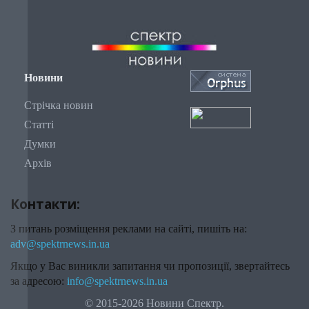
Новини
Стрічка новин
Статті
Думки
Архів
Контакти:
З питань розміщення реклами на сайті, пишіть на:
adv@spektrnews.in.ua
Якщо у Вас виникли запитання чи пропозиції, звертайтесь
за адресою:
info@spektrnews.in.ua
© 2015-2026 Новини Спектр.