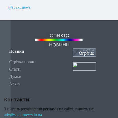
@spektrnews
Новини
Стрічка новин
Статті
Думки
Архів
Контакти:
З питань розміщення реклами на сайті, пишіть на:
adv@spektrnews.in.ua