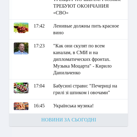
ТРЕБУЮТ ОКОНЧАНИЯ
«СВО»
17:42
Ленивые должны пить красное
вино
17:23
"Как они скулят по всем
каналам, в СМИ и на
дипломатических фронтах.
Музыка Моцарта" - Кирило
Данильченко
17:04
Бабусині страви: "Печериці на
грилі зі шпиком і овочами"
16:45
Українська музика!
НОВИНИ ЗА СЬОГОДНІ