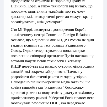
продовжувала отримувати зброю від Ірану та
Північної Кореї, а також технології від Китаю, що
породжує запитання в українців про те, чому
диктаторські, автократичні режими можуть краще
організуватись, аніж демократії.
С'ю Мі Террі, експертка з дослідження Кореї в
аналітичному центрі Council on Foreign Relations
зазначає, що відносини між КНДР і Росією не були
такими тісними від часу розпаду Радянського
Союзу. Однак тепер, зауважила вона, завдяки
посиленню співпраці президент Путін натякав, що
готовий надати певні технології Пхеньяну.
КНДР перебуває під низкою суворих міжнародних
санкцій, які зокрема забороняють Пхеньяну
розробляти балістичні ракети та ядерну зброю.
Нещодавно північнокорейські медіа заявили, що
країна випробувала "надвелику" боєголовку
крилатої ракети та нову зенітну ракету в західному
прибережному районі. У березні Росія правом вето
заблокувала резолюцію ООН, яка передбачає