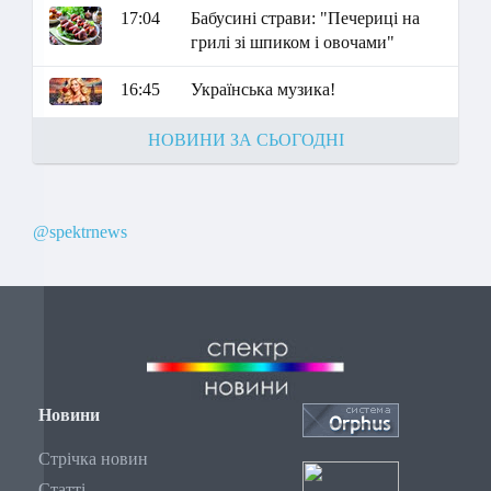
17:04
Бабусині страви: "Печериці на
грилі зі шпиком і овочами"
16:45
Українська музика!
НОВИНИ ЗА СЬОГОДНІ
@spektrnews
Новини
Стрічка новин
Статті