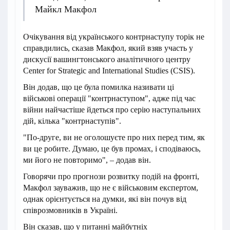
Майкл Макфол
Очікування від українського контрнаступу торік не
справдились, сказав Макфол, який взяв участь у
дискусії вашингтонського аналітичного центру
Center for Strategic and International Studies (CSIS).
Він додав, що це була помилка називати ці
військові операції "контрнаступом", адже під час
війни найчастіше йдеться про серію наступальних
дій, кілька "контрнаступів".
"По-друге, ви не оголошуєте про них перед тим, як
ви це робите. Думаю, це був промах, і сподіваюсь,
ми його не повторимо", – додав він.
Говорячи про прогнози розвитку подій на фронті,
Макфол зауважив, що не є військовим експертом,
однак орієнтується на думки, які він почув від
співрозмовників в Україні.
Він сказав, що у питанні майбутніх