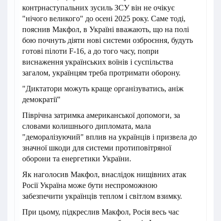
контрнаступальних зусиль ЗСУ він не очікує
"нічого великого" до осені 2025 року. Саме тоді,
пояснив Макфол, в Україні вважають, що на полі
бою почнуть діяти нові системи озброєння, будуть
готові пілоти F-16, а до того часу, попри
виснаження українських воїнів і суспільства
загалом, українцям треба протримати оборону.
"Диктатори можуть краще організуватись, аніж
демократії"
Піврічна затримка американської допомоги, за
словами колишнього дипломата, мала
"деморалізуючий" вплив на українців і призвела до
значної шкоди для системи протиповітряної
оборони та енергетики України.
Як наголосив Макфол, внаслідок нищівних атак
Росії Україна може бути неспроможною
забезпечити українців теплом і світлом взимку.
При цьому, підкреслив Макфол, Росія весь час