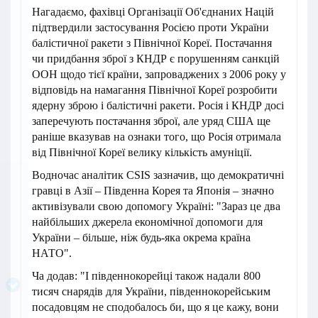
Нагадаємо, фахівці Організації Об'єднаних Націй
підтвердили застосування Росією проти України
балістичної ракети з Північної Кореї. Постачання
чи придбання зброї з КНДР є порушенням санкцій
ООН щодо тієї країни, запроваджених з 2006 року у
відповідь на намагання Північної Кореї розробити
ядерну зброю і балістичні ракети. Росія і КНДР досі
заперечують постачання зброї, але уряд США ще
раніше вказував на ознаки того, що Росія отримала
від Північної Кореї велику кількість амуніції.
Водночас аналітик CSIS зазначив, що демократичні
гравці в Азії – Південна Корея та Японія – значно
активізували свою допомогу Україні: "Зараз це два
найбільших джерела економічної допомоги для
України – більше, ніж будь-яка окрема країна
НАТО".
Ча додав: "І південнокорейці також надали 800
тисяч снарядів для України, південнокорейським
посадовцям не сподобалось би, що я це кажу, вони