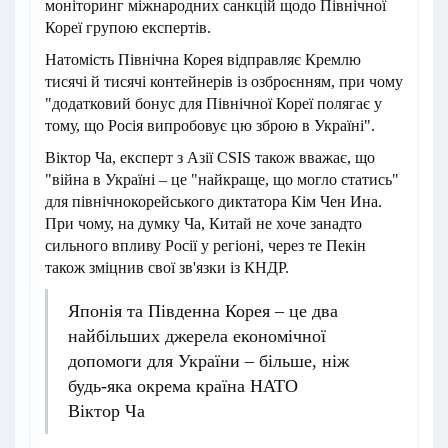
моніторинг міжнародних санкцій щодо Північної
Кореї групою експертів.
Натомість Північна Корея відправляє Кремлю
тисячі й тисячі контейнерів із озброєнням, при чому
"додатковий бонус для Північної Кореї полягає у
тому, що Росія випробовує цю зброю в Україні".
Віктор Ча, експерт з Азії CSIS також вважає, що
"війна в Україні – це "найкраще, що могло статись"
для північнокорейського диктатора Кім Чен Ина.
При чому, на думку Ча, Китай не хоче занадто
сильного впливу Росії у регіоні, через те Пекін
також зміцнив свої зв'язки із КНДР.
Японія та Південна Корея – це два
найбільших джерела економічної
допомоги для України – більше, ніж
будь-яка окрема країна НАТО
Віктор Ча