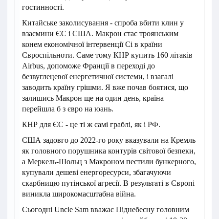
гостинності.
Китайське заколисування - спроба вбити клин у
взаємини ЄС і США. Макрон стає троянським
конем економічної інтервенції Сі в країни
Євроспільноти. Саме тому КНР купить 160 літаків
Airbus, допоможе Франції в переході до
безвуглецевої енергетичної системи, і взагалі
заводить країну грішми. Я вже почав боятися, що
залишись Макрон ще на один день, країна
перейшла б з євро на юань.
КНР для ЄС - це ті ж самі граблі, як і РФ.
США задовго до 2022-го року вказували на Кремль
як головного порушника контурів світової безпеки,
а Меркель-Шольц з Макроном пестили бункерного,
купували дешеві енергоресурси, збагачуючи
скарбницю путінської агресії. В результаті в Європі
виникла широкомасштабна війна.
Сьогодні Uncle Sam вважає Піднебесну головним