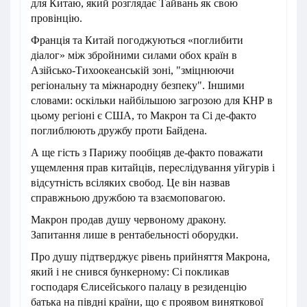
для Китаю, який розглядає Тайвань як свою
провінцію.
Франція та Китай погоджуються «поглибити
діалог» між збройними силами обох країн в
Азійсько-Тихоокеанській зоні, "зміцнюючи
регіональну та міжнародну безпеку". Іншими
словами: оскільки найбільшою загрозою для КНР в
цьому регіоні є США, то Макрон та Сі де-факто
поглиблюють дружбу проти Байдена.
А ще гість з Парижу пообіцяв де-факто поважати
ущемлення прав китайців, переслідування уйгурів і
відсутність всіляких свобод. Це він назвав
справжньою дружбою та взаємоповагою.
Макрон продав душу червоному дракону.
Запитання лише в рентабельності оборудки.
Про душу підтверджує рівень прийняття Макрона,
який і не снився бункерному: Сі покликав
господаря Єлисейського палацу в резиденцію
батька на півдні країни, що є проявом виняткової