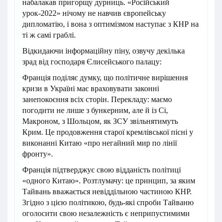
набалакав пригорщу дурниць. «Російський
урок-2022» нічому не навчив європейську
дипломатію, і вона з оптимізмом наступає з КНР на
ті ж самі граблі.
Відкидаючи інформаційну піну, озвучу декілька
зрад від господаря Єлисейського палацу:
Франція поділяє думку, що політичне вирішення
кризи в Україні має враховувати законні
занепокоєння всіх сторін. Перекладу: маємо
погодити не лише з бункерним, але й із Сі,
Макроном, з Шольцом, як ЗСУ звільнятимуть
Крим. Це продовження старої кремлівської пісні у
виконанні Китаю «про негайний мир по лінії
фронту».
Франція підтверджує свою відданість політиці
«одного Китаю». Розтлумачу: це принцип, за яким
Тайвань вважається невіддільною частиною КНР.
Згідно з цією політикою, будь-які спроби Тайваню
оголосити свою незалежність є неприпустимими