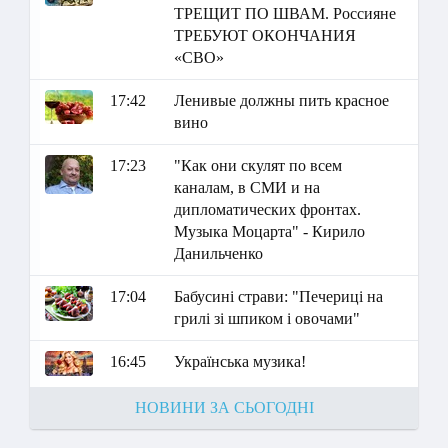
ТРЕЩИТ ПО ШВАМ. Россияне
ТРЕБУЮТ ОКОНЧАНИЯ
«СВО»
17:42
Ленивые должны пить красное
вино
17:23
"Как они скулят по всем
каналам, в СМИ и на
дипломатических фронтах.
Музыка Моцарта" - Кирило
Данильченко
17:04
Бабусині страви: "Печериці на
грилі зі шпиком і овочами"
16:45
Українська музика!
НОВИНИ ЗА СЬОГОДНІ