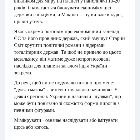
викликом для миру на планеті у найближчі 10-20
років, і намагається блокувати економіку цієї
держави санкціями, а Макрон… ну ви вже в курсі,
що він утнув.
Якось окремо розповім про економічний занепад
ЄС та його провідних держав, який змушує Старий
Світ крутити політичні романи з лідерами
тоталітарних держав. Та щоб не привело до цього
мезальянсу, він матиме дуже непрогнозовані
наслідки для планети загалом і для України
зокрема.
До речі, щоб ви не подумали погано про мене:
"дуля з маком" - випічка з маковою начинкою. У
деяких регіонах України її називали "дулями", що
може бути пов'язано зі схожістю форми пирогів з
певними фігурами.
Мімікрувати - означає наслідувати або імітувати
щось або когось.