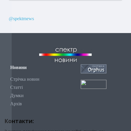
@spektrnews
Новини
Стрічка новин
Статті
Думки
Архів
Контакти: