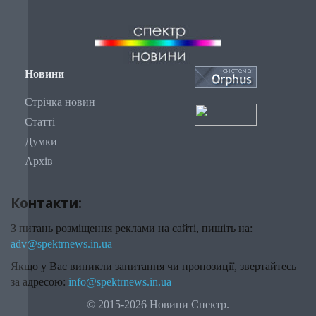
Новини
Стрічка новин
Статті
Думки
Архів
Контакти:
З питань розміщення реклами на сайті, пишіть на:
adv@spektrnews.in.ua
Якщо у Вас виникли запитання чи пропозиції, звертайтесь
за адресою:
info@spektrnews.in.ua
© 2015-2026 Новини Спектр.