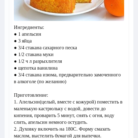
Ингредиенты:
● 1 апельсин
● 3 яйца
● 3/4 стакана сахарного песка
● 1/2 стакана муки
● 1/2 ч л разрыхлителя
● щепотка ванилина
● 3/4 стакана изюма, предварительно замоченного
в алкоголе (по желанию)
Приготовление:
1. Апельсин(целый, вместе с кожурой) поместить в
маленькую кастрюльку с водой, довести до
кипения, проварить 5 минут, снять с огня, воду
слить, апельсин немного остудить.
2. Духовку включить на 180С. Форму смазать
маслом, выстелить бумагой для выпечки.