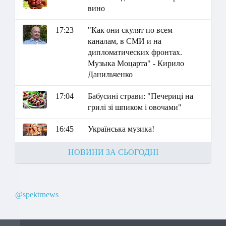
вино
17:23
"Как они скулят по всем
каналам, в СМИ и на
дипломатических фронтах.
Музыка Моцарта" - Кирило
Данильченко
17:04
Бабусині страви: "Печериці на
грилі зі шпиком і овочами"
16:45
Українська музика!
НОВИНИ ЗА СЬОГОДНІ
@spektrnews