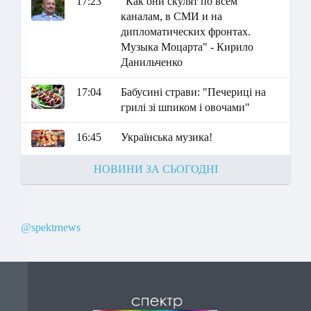
17:23
"Как они скулят по всем
каналам, в СМИ и на
дипломатических фронтах.
Музыка Моцарта" - Кирило
Данильченко
17:04
Бабусині страви: "Печериці на
грилі зі шпиком і овочами"
16:45
Українська музика!
НОВИНИ ЗА СЬОГОДНІ
@spektrnews