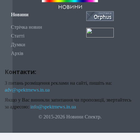
Новини
Стрічка новин
Статті
Думки
Архів
Контакти:
З питань розміщення реклами на сайті, пишіть на:
adv@spektrnews.in.ua
Якщо у Вас виникли запитання чи пропозиції, звертайтесь
за адресою:
info@spektrnews.in.ua
© 2015-2026 Новини Спектр.