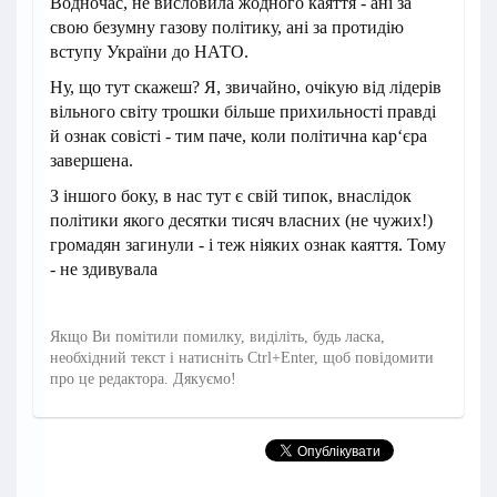
Водночас, не висловила жодного каяття - ані за
свою безумну газову політику, ані за протидію
вступу України до НАТО.
Ну, що тут скажеш? Я, звичайно, очікую від лідерів
вільного світу трошки більше прихильності правді
й ознак совісті - тим паче, коли політична кар‘єра
завершена.
З іншого боку, в нас тут є свій типок, внаслідок
політики якого десятки тисяч власних (не чужих!)
громадян загинули - і теж ніяких ознак каяття. Тому
- не здивувала
Якщо Ви помітили помилку, виділіть, будь ласка,
необхідний текст і натисніть Ctrl+Enter, щоб повідомити
про це редактора. Дякуємо!