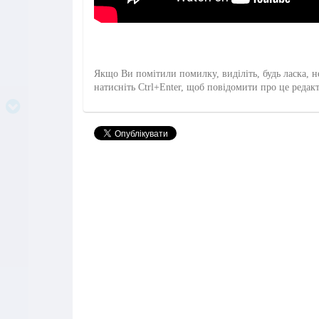
Якщо Ви помітили помилку, виділіть, будь ласка, н
натисніть Ctrl+Enter, щоб повідомити про це редак