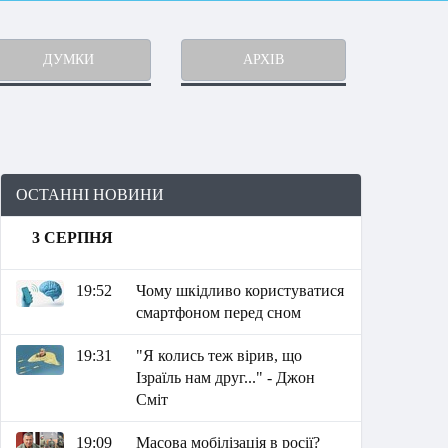
ДУМКИ
АРХІВ
ОСТАННІ НОВИНИ
3 СЕРПНЯ
19:52
Чому шкідливо користуватися
смартфоном перед сном
19:31
"Я колись теж вірив, що
Ізраїль нам друг..." - Джон
Сміт
19:09
Масова мобілізація в росії?