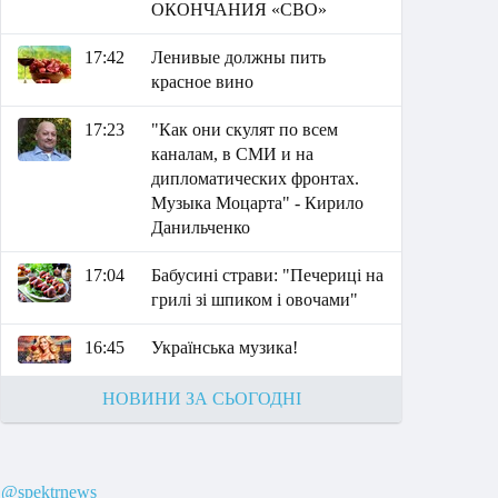
ОКОНЧАНИЯ «СВО»
17:42
Ленивые должны пить
красное вино
17:23
"Как они скулят по всем
каналам, в СМИ и на
дипломатических фронтах.
Музыка Моцарта" - Кирило
Данильченко
17:04
Бабусині страви: "Печериці на
грилі зі шпиком і овочами"
16:45
Українська музика!
НОВИНИ ЗА СЬОГОДНІ
@spektrnews