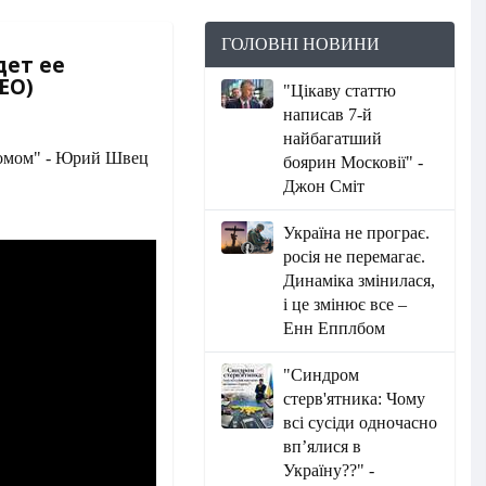
ГОЛОВНІ НОВИНИ
дет ее
ЕО)
"Цікаву статтю
написав 7-й
найбагатший
боярин Московії" -
Джон Сміт
Україна не програє.
росія не перемагає.
Динаміка змінилася,
і це змінює все –
Енн Епплбом
"Синдром
стерв'ятника: Чому
всі сусіди одночасно
вп’ялися в
Україну??" -