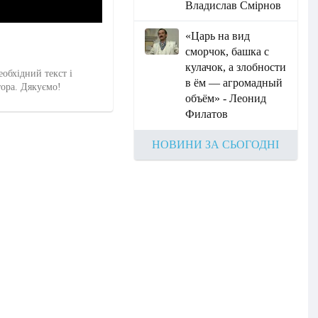
Владислав Смірнов
«Царь на вид
сморчок, башка с
кулачок, а злобности
еобхідний текст і
в ём — агромадный
тора. Дякуємо!
объём» - Леонид
Филатов
НОВИНИ ЗА СЬОГОДНІ