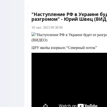
"Наступление РФ в Украине бу
разгромом" - Юрий Швец (ВИД
10 лют. 2023 09:38:00
ЦРУ якобы взорвало “Северный поток”