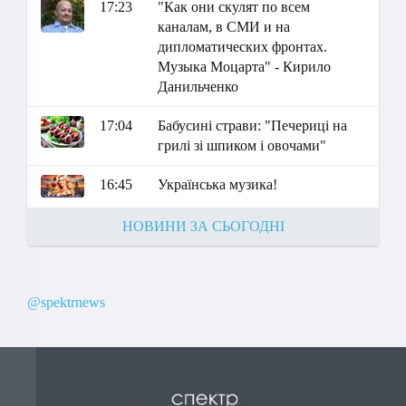
17:23
"Как они скулят по всем
каналам, в СМИ и на
дипломатических фронтах.
Музыка Моцарта" - Кирило
Данильченко
17:04
Бабусині страви: "Печериці на
грилі зі шпиком і овочами"
16:45
Українська музика!
НОВИНИ ЗА СЬОГОДНІ
@spektrnews