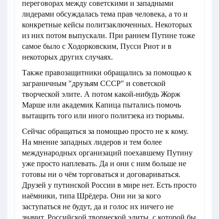
переговорах между советскими и западными
лидерами обсуждалась тема прав человека, а то и
конкретные кейсы политзаключенных. Некоторых
из них потом выпускали. При раннем Путине тоже
самое было с Ходорковским, Пусси Риот и в
некоторых других случаях.
Также правозащитники обращались за помощью к
заграничным "друзьям СССР" и советской
творческой элите. А потом какой-нибудь Жорж
Марше или академик Капица пытались помочь
вытащить того или иного политзека из тюрьмы.
Сейчас обращаться за помощью просто не к кому.
На мнение западных лидеров и тем более
международных организаций поехавшему Путину
уже просто наплевать. Да и они с ним больше не
готовы ни о чём торговаться и договариваться.
Друзей у путинской России в мире нет. Есть просто
наёмники, типа Шрёдера. Они ни за кого
заступаться не будут, да и голос их ничего не
значит. Российской творческой элиты, с которой бы