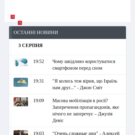
ОСТАННІ НОВИНИ
3 СЕРПНЯ
19:52
Чому шкідливо користуватися
смартфоном перед сном
19:31
"Я колись теж вірив, що Ізраїль
нам друг..." - Джон Сміт
19:09
Масова мобілізація в росії?
Заперечення пропагандонів, яке
нічого не заперечує – Джулія
Девіс
19:03
"Очень сложные дни" - Алексей