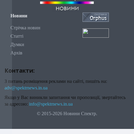
Новини
Стрічка новин
Статті
Думки
Архів
Контакти:
З питань розміщення реклами на сайті, пишіть на:
adv@spektrnews.in.ua
Якщо у Вас виникли запитання чи пропозиції, звертайтесь
за адресою:
info@spektrnews.in.ua
© 2015-2026 Новини Спектр.