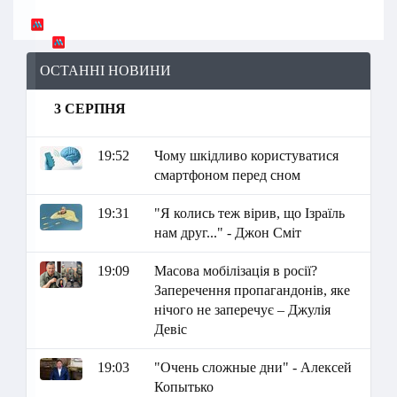
ОСТАННІ НОВИНИ
3 СЕРПНЯ
19:52
Чому шкідливо користуватися
смартфоном перед сном
19:31
"Я колись теж вірив, що Ізраїль
нам друг..." - Джон Сміт
19:09
Масова мобілізація в росії?
Заперечення пропагандонів, яке
нічого не заперечує – Джулія
Девіс
19:03
"Очень сложные дни" - Алексей
Копытько