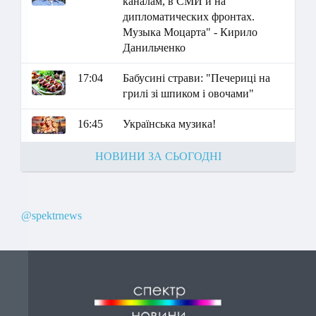
каналам, в СМИ и на
дипломатических фронтах.
Музыка Моцарта" - Кирило
Данильченко
17:04
Бабусині страви: "Печериці на
грилі зі шпиком і овочами"
16:45
Українська музика!
НОВИНИ ЗА СЬОГОДНІ
@spektrnews