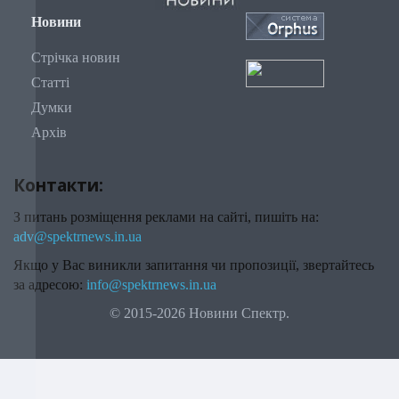
Новини
Стрічка новин
Статті
Думки
Архів
Контакти:
З питань розміщення реклами на сайті, пишіть на:
adv@spektrnews.in.ua
Якщо у Вас виникли запитання чи пропозиції, звертайтесь
за адресою:
info@spektrnews.in.ua
© 2015-2026 Новини Спектр.