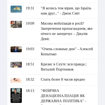
19:31
"Я колись теж вірив, що Ізраїль
нам друг..." - Джон Сміт
19:09
Масова мобілізація в росії?
Заперечення пропагандонів, яке
нічого не заперечує – Джулія
Девіс
19:03
"Очень сложные дни" - Алексей
Копытько
18:51
Кризис в Сеуте: вся правда |
Виталий Портников
18:32
Спать более 8 часов вредно
18:13
"ФІЗИЧНА
ДЕНАЦІОНАЛІЗАЦІЯ ЯК
ДЕРЖАВНА ПОЛІТИКА" -