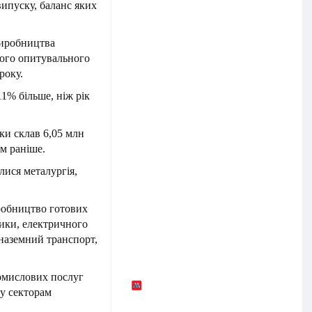
ипуску, баланс яких
виробництва
ього опитувального
року.
11% більше, ніж рік
ки склав 6,05 млн
ом раніше.
лися металургія,
иробництво готових
тики, електричного
 наземний транспорт,
омислових послуг
у секторам