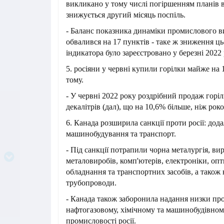
викликано у тому числі погіршенням планів в
знижується другий місяць поспіль.
- Баланс показника динаміки промислового 
обвалився на 17 пунктів - таке ж зниження ц
індикатора було зареєстровано у березні 2022 
5. росіяни у червні купили горілки майже на 
тому.
- У червні 2022 року роздрібний продаж горіл
декалітрів (дал), що на 10,6% більше, ніж рок
6. Канада розширила санкції проти росії: дода
машинобудування та транспорт.
- Під санкції потрапили чорна металургія, в
металовиробів, комп'ютерів, електроніки, оп
обладнання та транспортних засобів, а також
трубопроводи.
- Канада також заборонила надання низки пр
нафтогазовому, хімічному та машинобудівном
промисловості росії.