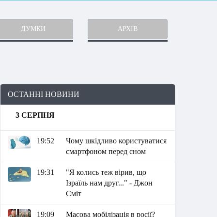
ДУМКИ
АРХІВ
ОСТАННІ НОВИНИ
3 СЕРПНЯ
19:52
Чому шкідливо користуватися
смартфоном перед сном
19:31
"Я колись теж вірив, що
Ізраїль нам друг..." - Джон
Сміт
19:09
Масова мобілізація в росії?