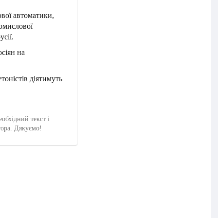
ової автоматики,
ромислової
усії.
сіян на
етоністів діятимуть
еобхідний текст і
тора. Дякуємо!