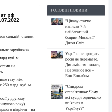
ГОЛОВНІ НОВИНИ
рат рф
.07.2022
"Цікаву статтю
написав 7-й
найбагатший
боярин Московії" -
Джон Сміт
альнє зарубіжжя».
Україна не програє.
лрд куб. м.
росія не перемагає.
Динаміка змінилася,
истеми на
і це змінює все –
%.
Енн Епплбом
нше газу, ніж
 250 млрд. куб. м
"Синдром
стерв'ятника: Чому
всі сусіди одночасно
осії у другому
вп’ялися в
минулого року)
Україну??" -
ершого півріччя – на