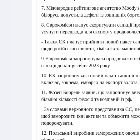
7. Міжнародне рейтингове агентство Moody's
білорусь допустила дефолт із зовнішніх борго
8. Єврокомісія планує скоригувати санкції про
усунути перешкоди для експорту продовольст
- Також ЄК планує прийняти новий пакет сан
щодо російського золота, хімікатів та машино
9. Єврокомісія запропонувала продовжити всі
санкції до кінця січня 2023 року.
10. ЄК запропонувала новий пакет санкцій пр
включає, зокрема, ембарго на експорт золота.
11. Жозеп Боррель заявив, що запропонує вве
більшої кількості фізосіб та компаній із рф.
- За словами верховного представника ЄС, це
щоб заморозити їхні активи та обмежити мож
подорожувати.
12. Польський виробник заморожених овочів 
пішов із рф.