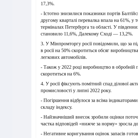
17,3%.
- Істотно знизилися показники портів Балтійс
другому кварталі перевалка впала на 61%, у т
терміналах Петербурга та області. У південни
становило 11,6%, Далекому Сході — 13,2%.
3. У Мінпромторгу росії повідомили, що за п
в росії на 50% скоротиться обсяг виробництв
легкових автомобілів.
- Також у 2022 році виробництво в обробній 
скоротиться на 6%.
4. У росії фіксують помітний спад ділової акт
промисловості у липні 2022 року.
- Погіршення відбулося за всіма індикаторами
складу індексу.
- Найзначніший внесок зробили оцінки поточ
частка відповідей «нижче за норму» зросла д
- Негативне коригування оцінок запасів готов