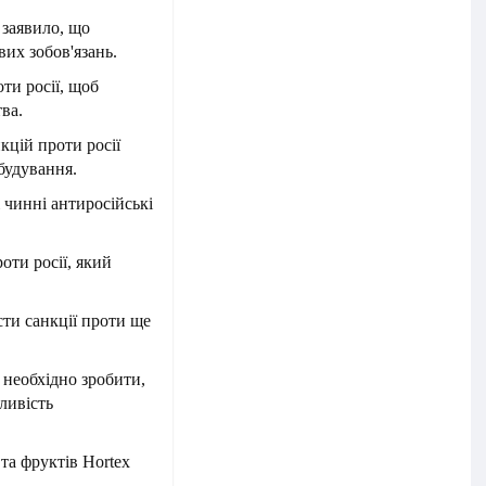
 заявило, що
вих зобов'язань.
ти росії, щоб
ва.
кцій проти росії
будування.
 чинні антиросійські
оти росії, який
сти санкції проти ще
 необхідно зробити,
ливість
та фруктів Hortex