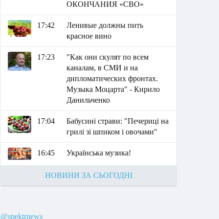
ОКОНЧАНИЯ «СВО»
17:42
Ленивые должны пить
красное вино
17:23
"Как они скулят по всем
каналам, в СМИ и на
дипломатических фронтах.
Музыка Моцарта" - Кирило
Данильченко
17:04
Бабусині страви: "Печериці на
грилі зі шпиком і овочами"
16:45
Українська музика!
НОВИНИ ЗА СЬОГОДНІ
@spektrnews