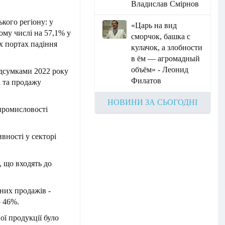
Владислав Смірнов
ького регіону: у
«Царь на вид
ому числі на 57,1% у
сморчок, башка с
х портах падіння
кулачок, а злобности
в ём — агромадный
объём» - Леонид
ідсумками 2022 року
Филатов
а та продажу
НОВИНИ ЗА СЬОГОДНІ
промисловості
ивності у секторі
, що входять до
них продажів -
о 46%.
ої продукції було