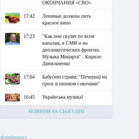
ОКОНЧАНИЯ «СВО»
17:42
Ленивые должны пить
красное вино
17:23
"Как они скулят по всем
каналам, в СМИ и на
дипломатических фронтах.
Музыка Моцарта" - Кирило
Данильченко
17:04
Бабусині страви: "Печериці на
грилі зі шпиком і овочами"
16:45
Українська музика!
НОВИНИ ЗА СЬОГОДНІ
@spektrnews