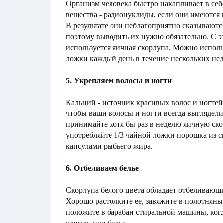
Организм человека быстро накапливает в се
вещества - радионуклиды, если они имеются
В результате они неблагоприятно сказываются
поэтому выводить их нужно обязательно. С э
используется яичная скорлупа. Можно исполь
ложки каждый день в течение нескольких нед
5. Укрепляем волосы и ногти
Кальций - источник красивых волос и ногтей.
чтобы ваши волосы и ногти всегда выглядели
принимайте хотя бы раз в неделю яичную ско
употребляйте 1/3 чайной ложки порошка из с
капсулами рыбьего жира.
6. Отбеливаем белье
Скорлупа белого цвета обладает отбеливающ
Хорошо растолките ее, завяжите в полотнян
положите в барабан стиральной машины, когд
одежду или белье.