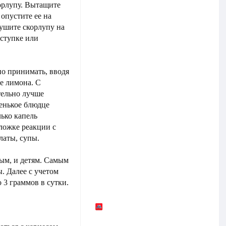
корлупу. Вытащите
опустите ее на
сушите скорлупу на
 ступке или
о принимать, вводя
ке лимона. С
тельно лучше
ленькое блюдце
ько капель
ложке реакции с
латы, супы.
ым, и детям. Самым
. Далее с учетом
о 3 граммов в сутки.