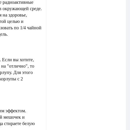
бе радиоактивные
 в окружающей среде.
 на здоровье,
той целью и
зовать по 1/4 чайной
ель.
 Если вы хотите,
 на "отлично", то
рлупу. Для этого
корлупы с 2
им эффектом.
ый мешочек и
а стираете белую