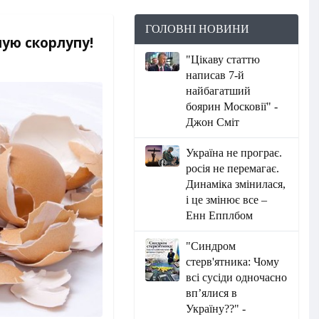
ГОЛОВНІ НОВИНИ
ую скорлупу!
"Цікаву статтю
написав 7-й
найбагатший
боярин Московії" -
Джон Сміт
Україна не програє.
росія не перемагає.
Динаміка змінилася,
і це змінює все –
Енн Епплбом
"Синдром
стерв'ятника: Чому
всі сусіди одночасно
вп’ялися в
Україну??" -