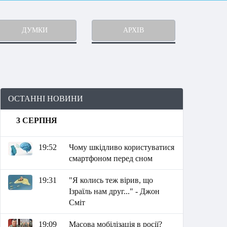
ДУМКИ
АРХІВ
ОСТАННІ НОВИНИ
3 СЕРПНЯ
19:52
Чому шкідливо користуватися
смартфоном перед сном
19:31
"Я колись теж вірив, що
Ізраїль нам друг..." - Джон
Сміт
19:09
Масова мобілізація в росії?