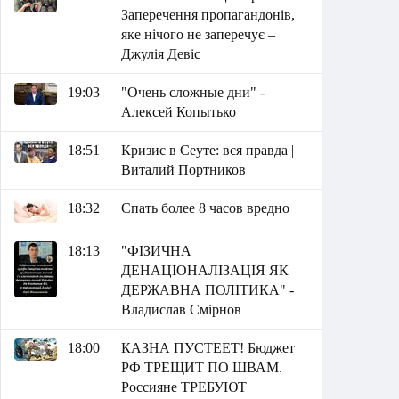
Заперечення пропагандонів,
яке нічого не заперечує –
Джулія Девіс
19:03
"Очень сложные дни" -
Алексей Копытько
18:51
Кризис в Сеуте: вся правда |
Виталий Портников
18:32
Спать более 8 часов вредно
18:13
"ФІЗИЧНА
ДЕНАЦІОНАЛІЗАЦІЯ ЯК
ДЕРЖАВНА ПОЛІТИКА" -
Владислав Смірнов
18:00
КАЗНА ПУСТЕЕТ! Бюджет
РФ ТРЕЩИТ ПО ШВАМ.
Россияне ТРЕБУЮТ