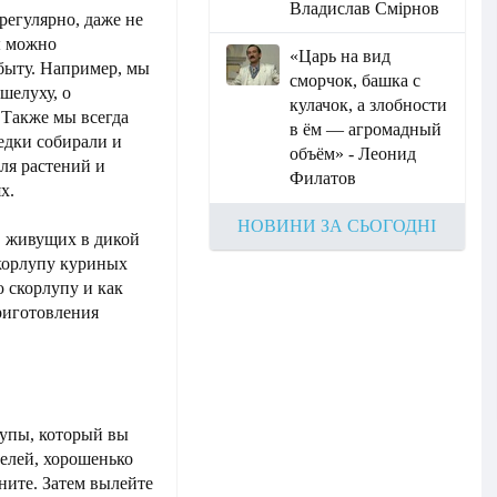
Владислав Смірнов
регулярно, даже не
ы можно
«Царь на вид
 быту. Например, мы
сморчок, башка с
шелуху, о
кулачок, а злобности
 Также мы всегда
в ём — агромадный
едки собирали и
объём» - Леонид
ля растений и
Филатов
х.
НОВИНИ ЗА СЬОГОДНІ
ц, живущих в дикой
скорлупу куриных
 скорлупу и как
приготовления
лупы, который вы
елей, хорошенько
ните. Затем вылейте