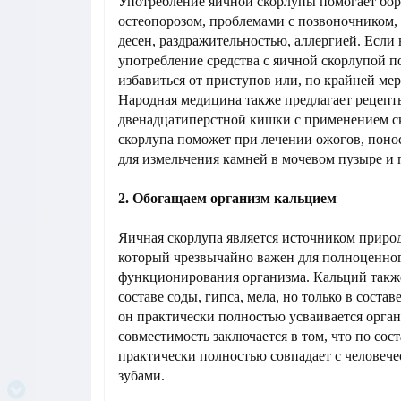
Употребление яичной скорлупы помогает боро
остеопорозом, проблемами с позвоночником,
десен, раздражительностью, аллергией. Если 
употребление средства с яичной скорлупой п
избавиться от приступов или, по крайней мер
Народная медицина также предлагает рецепт
двенадцатиперстной кишки с применением с
скорлупа поможет при лечении ожогов, поносе
для измельчения камней в мочевом пузыре и 
2. Обогащаем организм кальцием
Яичная скорлупа является источником приро
который чрезвычайно важен для полноценног
функционирования организма. Кальций такж
составе соды, гипса, мела, но только в соста
он практически полностью усваивается орган
совместимость заключается в том, что по сос
практически полностью совпадает с человеч
зубами.