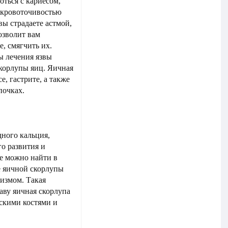
ться с кариесом,
 кровоточивостью
вы страдаете астмой,
озволит вам
е, смягчить их.
ы лечения язвы
корлупы яиц. Яичная
, гастрите, а также
почках.
дного кальция,
о развития и
е можно найти в
ве яичной скорлупы
измом. Такая
таву яичная скорлупа
ескими костями и