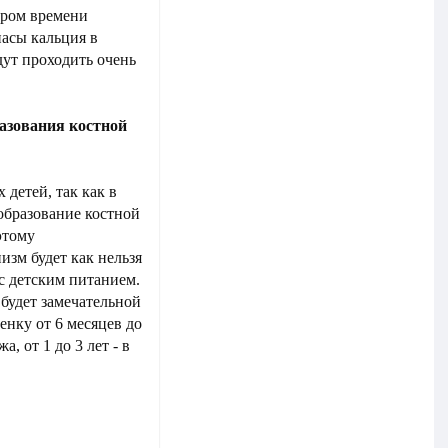
ором времени
пасы кальция в
дут проходить очень
разования костной
 детей, так как в
образование костной
этому
изм будет как нельзя
с детским питанием.
будет замечательной
енку от 6 месяцев до
, от 1 до 3 лет - в