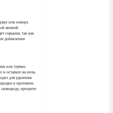
турку или поверх
ной яичной
дет горьким, так как
при добавлении
ник или термос.
 и оставьте на ночь.
ходит для удаления
вородки и противни.
сковороду, протрите