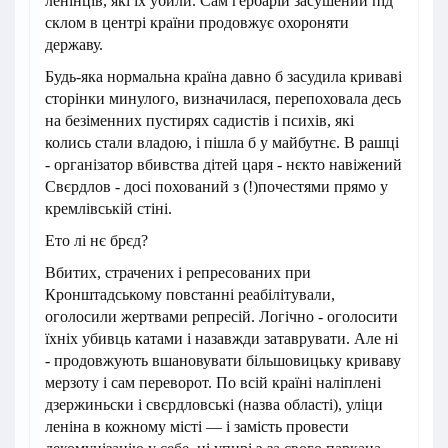
ленінців, які їх убили. Сам гербарій засушений під
склом в центрі країни продовжує охороняти
державу.
Будь-яка нормальна країна давно б засудила криваві
сторінки минулого, визначилася, перепоховала десь
на безіменних пустирях садистів і психів, які
колись стали владою, і пішла б у майбутнє. В рашці
- організатор вбивства дітей царя - нєкто навіжений
Свєрдлов - досі похований з (!)почестями прямо у
кремлівській стіні.
Ето лі нє брєд?
Вбитих, страчених і репресованих при
Кронштадському повстанні реабілітували,
оголосили жертвами репресій. Логічно - оголосити
їхніх убивць катами і назавжди затаврувати. Але ні
- продовжують вшановувати більшовицьку криваву
мерзоту і сам переворот. По всій країні наліплені
дзержиньски і свєрдловські (назва області), уліци
леніна в кожному місті — і замість провести