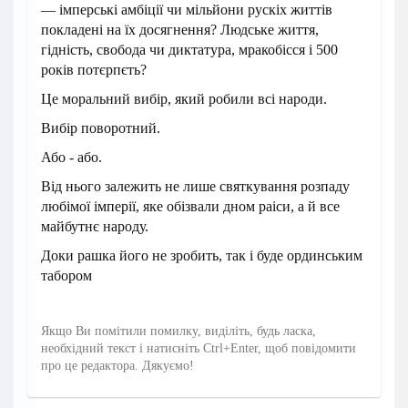
— імперські амбіції чи мільйони рускіх життів
покладені на їх досягнення? Людське життя,
гідність, свобода чи диктатура, мракобісся і 500
років потєрпєть?
Це моральний вибір, який робили всі народи.
Вибір поворотний.
Або - або.
Від нього залежить не лише святкування розпаду
любімої імперії, яке обізвали дном раіси, а й все
майбутнє народу.
Доки рашка його не зробить, так і буде ординським
табором
Якщо Ви помітили помилку, виділіть, будь ласка,
необхідний текст і натисніть Ctrl+Enter, щоб повідомити
про це редактора. Дякуємо!