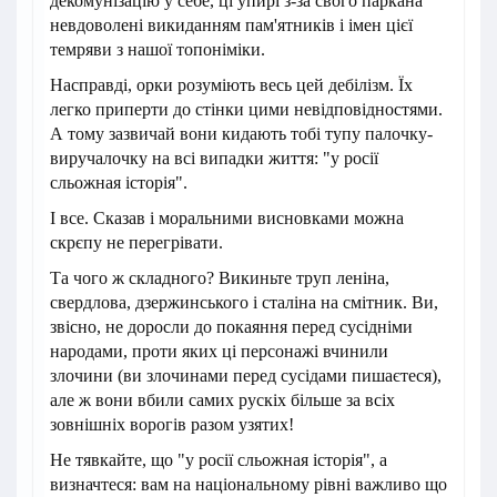
декомунізацію у себе, ці упирі з-за свого паркана
невдоволені викиданням пам'ятників і імен цієї
темряви з нашої топоніміки.
Насправді, орки розуміють весь цей дебілізм. Їх
легко приперти до стінки цими невідповідностями.
А тому зазвичай вони кидають тобі тупу палочку-
виручалочку на всі випадки життя: "у росії
сльожная історія".
І все. Сказав і моральними висновками можна
скрєпу не перегрівати.
Та чого ж складного? Викиньте труп леніна,
свердлова, дзержинського і сталіна на смітник. Ви,
звісно, не доросли до покаяння перед сусідніми
народами, проти яких ці персонажі вчинили
злочини (ви злочинами перед сусідами пишаєтеся),
але ж вони вбили самих рускіх більше за всіх
зовнішніх ворогів разом узятих!
Не тявкайте, що "у росії сльожная історія", а
визначтеся: вам на національному рівні важливо що