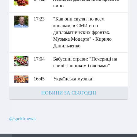
вино
17:23
"Как они скулят по всем
каналам, в СМИ и на
дипломатических фронтах.
Музыка Моцарта" - Кирило
Данильченко
17:04
Бабусині страви: "Печериці на
грилі зі шпиком і овочами"
16:45
Українська музика!
НОВИНИ ЗА СЬОГОДНІ
@spektrnews