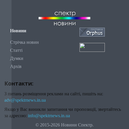
Новини
Стрічка новин
Статті
Думки
Архів
Контакти:
З питань розміщення реклами на сайті, пишіть на:
adv@spektrnews.in.ua
Якщо у Вас виникли запитання чи пропозиції, звертайтесь
за адресою:
info@spektrnews.in.ua
© 2015-2026 Новини Спектр.