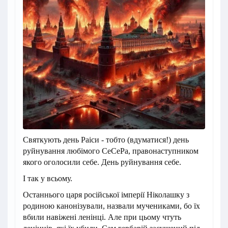
Святкують день Раіси - тобто (вдуматися!) день
руйнування любімого СеСеРа, правонаступником
якого оголосили себе. День руйнування себе.
І так у всьому.
Останнього царя російської імперії Ніколашку з
родиною канонізували, назвали мучениками, бо їх
вбили навіжені ленінці. Але при цьому чтуть