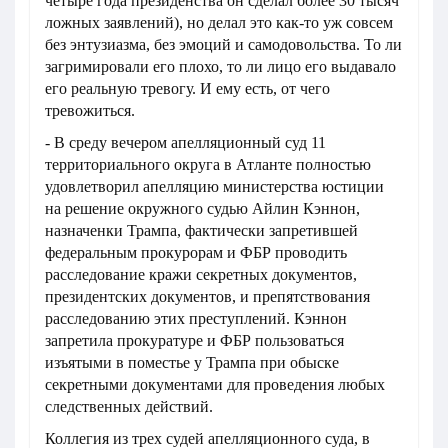
четыре года президенства он сделал более 30 тысяч
ложных заявлений), но делал это как-то уж совсем
без энтузиазма, без эмоций и самодовольства. То ли
загримировали его плохо, то ли лицо его выдавало
его реальную тревогу. И ему есть, от чего
тревожиться.
- В среду вечером апелляционный суд 11
территориального округа в Атланте полностью
удовлетворил апелляцию министерства юстиции
на решение окружного судью Айлин Кэннон,
назначенки Трампа, фактически запретившей
федеральным прокурорам и ФБР проводить
расследование кражи секретных документов,
президентских документов, и препятствования
расследованию этих преступлений. Кэннон
запретила прокуратуре и ФБР пользоваться
изъятыми в поместье у Трампа при обыске
секретными документами для проведения любых
следственных действий.
Коллегия из трех судей апелляционного суда, в