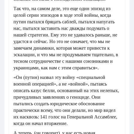
Так что, на самом деле, это еще один эпизод из
целой серии эпизодов в ходе этой войны, когда
путин пытался бряцать саблей, пытался напугать
нас, пытался заставить нас дважды подумать о
нашей стратегии. Ему это не удавалось раньше, не
удастся и сейчас. Но это не означает, что мы не
замечаем динамики, которая может привести к
эскалации, и что мы не продумываем тщательно, в
тесном сотрудничестве с нашими союзниками и
украинцами, как нам с этим справиться».
«Он (путин) назвал эту войну «специальной
военной операцией», а не «войной», пытаясь
описать казус белли, основанный на этих нелепых,
причудливых заявлениях о геноциде. Они
пытались создать юридическое обоснование
практически всему, что они делали, но мир видел
их насквозь: 141 голос на Генеральной Ассамблее,
когда он начал вторжение.
А теперь, (он говорит), у нас есть новая