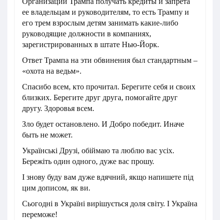
Организации Трампа получать кредиты и запрета
ее владельцам и руководителям, то есть Трампу и
его трем взрослым детям занимать какие-либо
руководящие должности в компаниях,
зарегистрированных в штате Нью-Йорк.
Ответ Трампа на эти обвинения был стандартным –
«охота на ведьм».
Спасибо всем, кто прочитал. Берегите себя и своих
близких. Берегите друг друга, помогайте друг
другу. Здоровья всем.
Зло будет остановлено. И Добро победит. Иначе
быть не может.
Українські Друзі, обіймаю та люблю вас усіх.
Бережіть один одного, дуже вас прошу.
І знову буду вам дуже вдячний, якщо напишете під
цим дописом, як ви.
Сьогодні в Україні вирішується доля світу. І Україна
переможе!