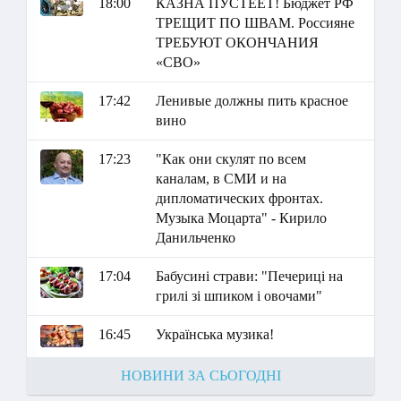
18:00
КАЗНА ПУСТЕЕТ! Бюджет РФ
ТРЕЩИТ ПО ШВАМ. Россияне
ТРЕБУЮТ ОКОНЧАНИЯ
«СВО»
17:42
Ленивые должны пить красное
вино
17:23
"Как они скулят по всем
каналам, в СМИ и на
дипломатических фронтах.
Музыка Моцарта" - Кирило
Данильченко
17:04
Бабусині страви: "Печериці на
грилі зі шпиком і овочами"
16:45
Українська музика!
НОВИНИ ЗА СЬОГОДНІ