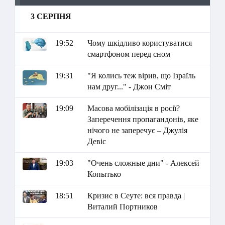
3 СЕРПНЯ
19:52
Чому шкідливо користуватися
смартфоном перед сном
19:31
"Я колись теж вірив, що Ізраїль
нам друг..." - Джон Сміт
19:09
Масова мобілізація в росії?
Заперечення пропагандонів, яке
нічого не заперечує – Джулія
Девіс
19:03
"Очень сложные дни" - Алексей
Копытько
18:51
Кризис в Сеуте: вся правда |
Виталий Портников