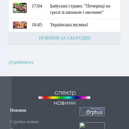
17:04
Бабусині страви: "Печериці на
грилі зі шпиком і овочами"
16:45
Українська музика!
НОВИНИ ЗА СЬОГОДНІ
@spektrnews
Новини
Стрічка новин