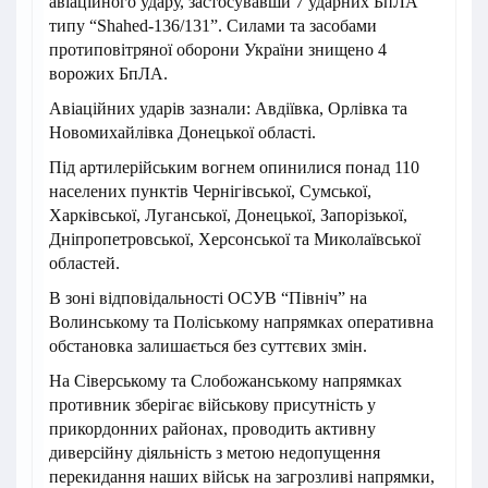
авіаційного удару, застосувавши 7 ударних БпЛА
типу “Shahed-136/131”. Силами та засобами
протиповітряної оборони України знищено 4
ворожих БпЛА.
Авіаційних ударів зазнали: Авдіївка, Орлівка та
Новомихайлівка Донецької області.
Під артилерійським вогнем опинилися понад 110
населених пунктів Чернігівської, Сумської,
Харківської, Луганської, Донецької, Запорізької,
Дніпропетровської, Херсонської та Миколаївської
областей.
В зоні відповідальності ОСУВ “Північ” на
Волинському та Поліському напрямках оперативна
обстановка залишається без суттєвих змін.
На Сіверському та Слобожанському напрямках
противник зберігає військову присутність у
прикордонних районах, проводить активну
диверсійну діяльність з метою недопущення
перекидання наших військ на загрозливі напрямки,