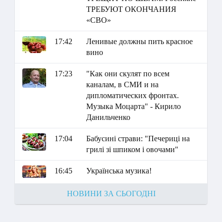
ТРЕБУЮТ ОКОНЧАНИЯ
«СВО»
17:42
Ленивые должны пить красное
вино
17:23
"Как они скулят по всем
каналам, в СМИ и на
дипломатических фронтах.
Музыка Моцарта" - Кирило
Данильченко
17:04
Бабусині страви: "Печериці на
грилі зі шпиком і овочами"
16:45
Українська музика!
НОВИНИ ЗА СЬОГОДНІ