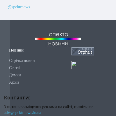
@spektrnews
Новини
Стрічка новин
Статті
Думки
Архів
Контакти:
З питань розміщення реклами на сайті, пишіть на:
adv@spektrnews.in.ua