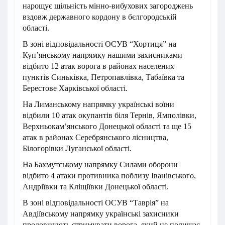
нарощує щільність мінно-вибухових загороджень
вздовж державного кордону в бєлгородській
області.
В зоні відповідальності ОСУВ “Хортиця” на
Куп’янському напрямку нашими захисниками
відбито 12 атак ворога в районах населених
пунктів Синьківка, Петропавлівка, Табаївка та
Берестове Харківської області.
На Лиманському напрямку українські воїни
відбили 10 атак окупантів біля Тернів, Ямполівки,
Верхньокам’янського Донецької області та ще 15
атак в районах Серебрянського лісництва,
Білогорівки Луганської області.
На Бахмутському напрямку Силами оборони
відбито 4 атаки противника поблизу Іванівського,
Андріївки та Кліщіївки Донецької області.
В зоні відповідальності ОСУВ “Таврія” на
Авдіївському напрямку українські захисники
продовжують стримувати ворога, який не полишає