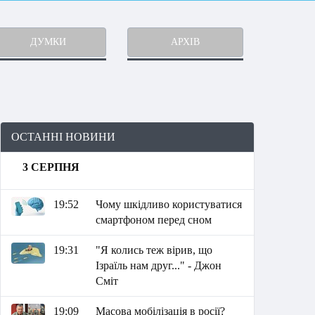
ДУМКИ
АРХІВ
ОСТАННІ НОВИНИ
3 СЕРПНЯ
19:52
Чому шкідливо користуватися
смартфоном перед сном
19:31
"Я колись теж вірив, що
Ізраїль нам друг..." - Джон
Сміт
19:09
Масова мобілізація в росії?