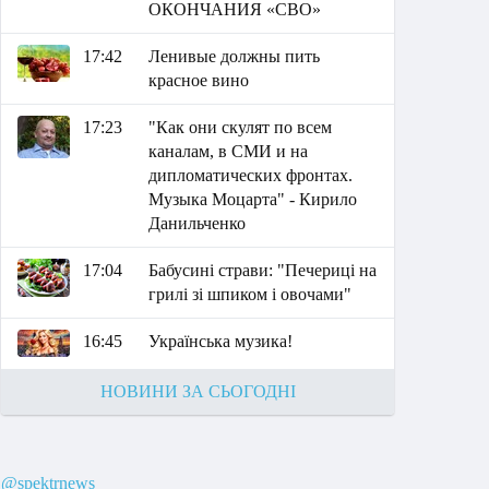
ОКОНЧАНИЯ «СВО»
17:42
Ленивые должны пить
красное вино
17:23
"Как они скулят по всем
каналам, в СМИ и на
дипломатических фронтах.
Музыка Моцарта" - Кирило
Данильченко
17:04
Бабусині страви: "Печериці на
грилі зі шпиком і овочами"
16:45
Українська музика!
НОВИНИ ЗА СЬОГОДНІ
@spektrnews