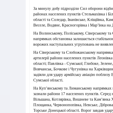
За минулу добу підрозділи Сил оборони відби
районах населених пунктів Стельмахівка і Бі
області та Соледар, Іванівське, Кліщіївка, Кам
Веселе, Водяне, Красногорівка і Мар’їнка на
На Волинському, Поліському, Сіверському т
напрямках обстановка залишається стабільно
ворожих наступальних угруповань не виявле
На Сіверському та Слобожанському напрямках
артилерії райони населених пунктів Леонівка 
області; Павлівка - Сумської; Глибоке, Зелене
Вовчанськ, Бочкове і Чугунівка на Харківщин
задіяли для удару армійську авіацію поблизу
Сумської області.
На Куп’янському та Лиманському напрямках 
зазнали райони 17 населених пунктів. Серед 
Вільшана, Котлярівка, Вишневе та Кам’янка Х
Площанка, Червонопопівка, Невське, Діброва
Торське Донецької області. Ворог завдав удар