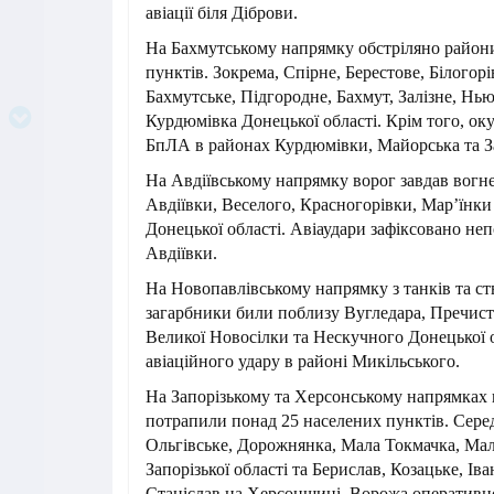
авіації біля Діброви.
На Бахмутському напрямку обстріляно район
пунктів. Зокрема, Спірне, Берестове, Білогорі
Бахмутське, Підгородне, Бахмут, Залізне, Нью
Курдюмівка Донецької області. Крім того, оку
БпЛА в районах Курдюмівки, Майорська та За
На Авдіївському напрямку ворог завдав вогн
Авдіївки, Веселого, Красногорівки, Марʼїнк
Донецької області. Авіаудари зафіксовано не
Авдіївки.
На Новопавлівському напрямку з танків та ст
загарбники били поблизу Вугледара, Пречист
Великої Новосілки та Нескучного Донецької о
авіаційного удару в районі Микільського.
На Запорізькому та Херсонському напрямках 
потрапили понад 25 населених пунктів. Серед
Ольгівське, Дорожнянка, Мала Токмачка, Ма
Запорізької області та Берислав, Козацьке, Іва
Станіслав на Херсонщині. Ворожа оперативн