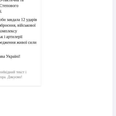
і Степового
ї.
би завдала 12 ударів
зброєння, військової
 комплексу
к і артилерії
ередження живої сили
ва Україні!
еобхідний текст і
тора. Дякуємо!