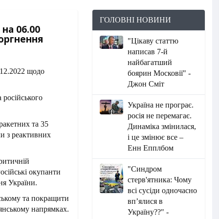
ГОЛОВНІ НОВИНИ
на 06.00
торгнення
"Цікаву статтю
написав 7-й
найбагатший
боярин Московії" -
Джон Сміт
а російського
Україна не програє.
росія не перемагає.
ракетних та 35
Динаміка змінилася,
ли з реактивних
і це змінює все –
Енн Епплбом
критичній
"Синдром
Російські окупанти
стерв'ятника: Чому
ня України.
всі сусіди одночасно
ському та покращити
вп’ялися в
янському напрямках.
Україну??" -