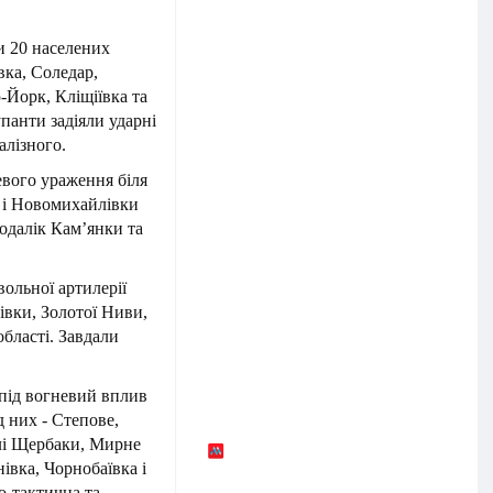
и 20 населених
вка, Соледар,
-Йорк, Кліщіївка та
панти задіяли ударні
лізного.
евого ураження біля
и і Новомихайлівки
подалік Кам’янки та
вольної артилерії
івки, Золотої Ниви,
бласті. Завдали
під вогневий вплив
 них - Степове,
лі Щербаки, Мирне
нівка, Чорнобаївка і
о-тактична та