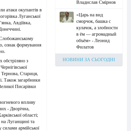
Владислав Смірнов
ли атаки окупантів в
«Царь на вид
логорівка Луганської
сморчок, башка с
’янка, Авдіївка,
кулачок, а злобности
 Донеччині.
в ём — агромадный
а Слобожанському
объём» - Леонид
ю, ознак формування
Филатов
но.
НОВИНИ ЗА СЬОГОДНІ
 обстріляно з
Чернігівської
, Тернова, Стариця,
і. Також загарбники
 Великої Писарівки
вогневого впливу
них - Дворічна,
арківської області;
 на Луганщині та
у силами армійської