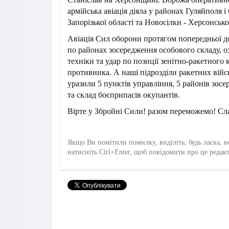
армійська авіація діяла у районах Гуляйполя 
Запорізької області та Новосілки - Херсонсько
Авіація Сил оборони протягом попередньої до
по районах зосередження особового складу, о
техніки та удар по позиції зенітно-ракетного
противника. А наші підрозділи ракетних війсь
уразили 5 пунктів управління, 5 районів зос
та склад боєприпасів окупантів.
Вірте у Збройні Сили! разом переможемо! Сла
Якщо Ви помітили помилку, виділіть, будь ласка, н
натисніть Ctrl+Enter, щоб повідомити про це редак