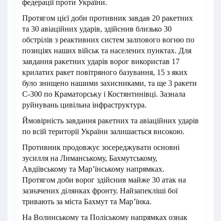
федерації проти України.
Протягом цієї доби противник завдав 20 ракетних
та 30 авіаційних ударів, здійснив близько 30
обстрілів з реактивних систем залпового вогню по
позиціях наших військ та населених пунктах. Для
завдання ракетних ударів ворог використав 17
крилатих ракет повітряного базування, 15 з яких
було знищено нашими захисниками, та ще 3 ракети
С-300 по Краматорську і Костянтинівці. Зазнала
руйнувань цивільна інфраструктура.
Ймовірність завдання ракетних та авіаційних ударів
по всій території України залишається високою.
Противник продовжує зосереджувати основні
зусилля на Лиманському, Бахмутському,
Авдіївському та Мар’їнському напрямках.
Протягом доби ворог здійснив майже 30 атак на
зазначених ділянках фронту. Найзапекліші бої
тривають за міста Бахмут та Мар’їнка.
На Волинському та Поліському напрямках ознак