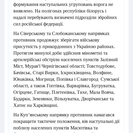
формування наступальних угруповань ворога не
виявлено. На полігонах республіки білорусь і
надалі перебувають визначені підрозділи збройних
сил російської федерації.
На Сіверському та Слобожанському напрямках
противник продовжує зберігати військову
присутність у прикордонних з Україною районах.
Протягом минулої доби здійснив мінометні та
артилерійські обстріли населених пунктів Залізний
Міст, Мурав'ї Чернігівської області; Товстодубове,
Бачівськ, Старі Вирки, Іскрисківщина, Волфине,
Юнаківка, Могриця, Попівка і Славгород Сумської
області, а також Гоптівка, Варварівка, Бугруватка,
Огірцеве, Гатище, Плетенівка, Тихе, Мала Вовча,
Бударки, Землянки, Вільхуватка, Дворічанське та
Хатнє на Харківщині.
На Куп’янському напрямку противник намагався
покращити тактичне положення, вів наступальні дії
поблизу населених пунктів Масютівка та