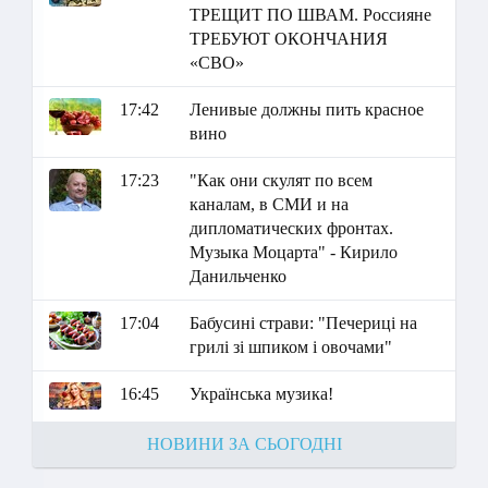
ТРЕЩИТ ПО ШВАМ. Россияне
ТРЕБУЮТ ОКОНЧАНИЯ
«СВО»
17:42
Ленивые должны пить красное
вино
17:23
"Как они скулят по всем
каналам, в СМИ и на
дипломатических фронтах.
Музыка Моцарта" - Кирило
Данильченко
17:04
Бабусині страви: "Печериці на
грилі зі шпиком і овочами"
16:45
Українська музика!
НОВИНИ ЗА СЬОГОДНІ