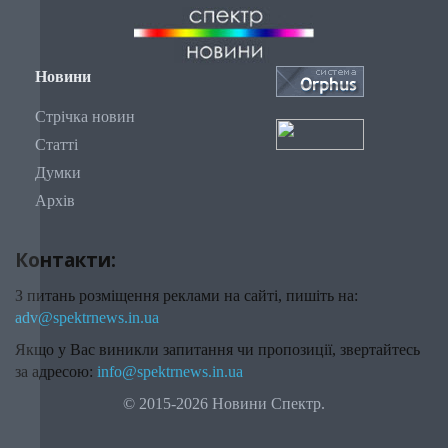
Новини
Стрічка новин
Статті
Думки
Архів
Контакти:
З питань розміщення реклами на сайті, пишіть на:
adv@spektrnews.in.ua
Якщо у Вас виникли запитання чи пропозиції, звертайтесь
за адресою:
info@spektrnews.in.ua
© 2015-2026 Новини Спектр.