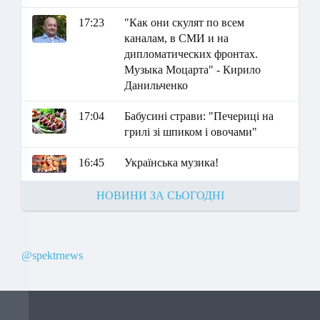
17:23
"Как они скулят по всем
каналам, в СМИ и на
дипломатических фронтах.
Музыка Моцарта" - Кирило
Данильченко
17:04
Бабусині страви: "Печериці на
грилі зі шпиком і овочами"
16:45
Українська музика!
НОВИНИ ЗА СЬОГОДНІ
@spektrnews