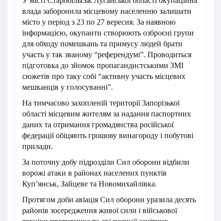
У місті Старобільськ Луганської області окупаційна
влада заборонила місцевому населенню залишати
місто у період з 23 по 27 вересня. За наявною
інформацією, окупанти створюють озброєні групи
для обходу помешкань та примусу людей брати
участь у так званому “референдумі”. Проводиться
підготовка до зйомок пропагандистськими ЗМІ
сюжетів про таку собі “активну участь місцевих
мешканців у голосуванні”.
На тимчасово захопленій території Запорізької
області місцевим жителям за надання паспортних
даних та отримання громадянства російської
федерації обіцяють грошову винагороду і побутові
прилади.
За поточну добу підрозділи Сил оборони відбили
ворожі атаки в районах населених пунктів
Куп’янськ, Зайцеве та Новомихайлівка.
Протягом доби авіація Сил оборони уразила десять
районів зосередження живої сили і військової