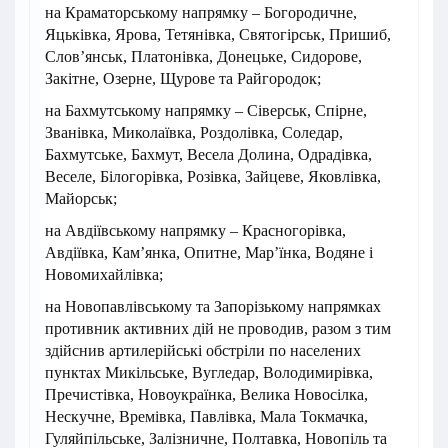
на Краматорському напрямку – Богородичне,
Яцьківка, Ярова, Тетянівка, Святогірськ, Пришиб,
Словʼянськ, Платонівка, Донецьке, Сидорове,
Закітне, Озерне, Щурове та Райгородок;
на Бахмутському напрямку – Сіверськ, Спірне,
Званівка, Миколаївка, Роздолівка, Соледар,
Бахмутське, Бахмут, Весела Долина, Одрадівка,
Веселе, Білогорівка, Розівка, Зайцеве, Яковлівка,
Майорськ;
на Авдіївському напрямку – Красногорівка,
Авдіївка, Кам’янка, Опитне, Мар’їнка, Водяне і
Новомихайлівка;
на Новопавлівському та Запорізькому напрямках
противник активних дій не проводив, разом з тим
здійснив артилерійські обстріли по населених
пунктах Микільське, Вугледар, Володимирівка,
Пречистівка, Новоукраїнка, Велика Новосілка,
Нескучне, Времівка, Павлівка, Мала Токмачка,
Гуляйпільське, Залізничне, Полтавка, Новопіль та