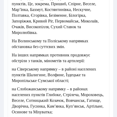
пунктів, Це, зокрема, Пришиб, Спірне, Веселе,
Мар’їнка, Бахмут, Костянтинівка, Нескучне,
Полтавка, Єгорівка, Безіменне, Білогірка,
Запоріжжя, Кривий Ріг, Первомайськ, Миколаїв,
Очаків, Високопілля, Сухий Ставок та
Миролюбівка.
На Волинському та Поліському напрямках
обстановка без суттєвих змін.
На інших напрямках противник продовжує
обстріли з танків, мінометів та артилерії:
на Сіверському напрямку – в районі населених
пунктів Шалигине, Волфине, Їздецьке та
Миропільське Сумської області;
на Слобожанському напрямку – в районах
населених пунктів Глибоке, Стрілеча, Мороховець,
Веселе, Сотницький Козачок, Вовчанськ, Гатище,
Дворічна, Гусинка, Кам’янка, Куп’янськ, Артільне,
Осинове та Міхуватка;