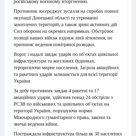
російському воєнному вторгненню.
Противник зосереджує зусилля на спробах повної
окупації Донецької області та утриманні
захоплених територій, а також зриві активних дій
Сил оборони на окремих напрямках. Обстрілює
позиції наших військ вздовж лінії зіткнення, не
припиняє ведення повітряної розвідки.
Ворог і надалі завдає ударів по об’єктах цивільної
інфраструктури та житлових будинках,
тероризуючи мирне населення. Загроза авіаційних
та ракетних ударів залишається для всієї території
України.
За добу противник завдав 4 ракетні та 17
авіаційних ударів, здійснив понад 24 обстріли з
РСЗВ по військових та цивільних об’єктах на
території України, порушуючи норми
Міжнародного гуманітарного права, закони та
звичаї ведення війни.
Постраждала інфраструктура більш як 30 населених