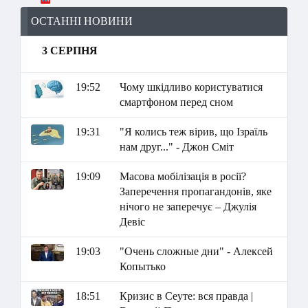
ОСТАННІ НОВИНИ
3 СЕРПНЯ
19:52
Чому шкідливо користуватися
смартфоном перед сном
19:31
"Я колись теж вірив, що Ізраїль
нам друг..." - Джон Сміт
19:09
Масова мобілізація в росії?
Заперечення пропагандонів, яке
нічого не заперечує – Джулія
Девіс
19:03
"Очень сложные дни" - Алексей
Копытько
18:51
Кризис в Сеуте: вся правда |