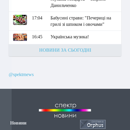
Данильченко
17:04
Бабусині страви: "Печериці на
грилі зі шпиком і овочами"
16:45
Українська музика!
НОВИНИ ЗА СЬОГОДНІ
@spektrnews
Новини