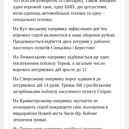
105 осіб (безповоротні та санітарні). Також знищено
один ворожий танк, одну БМП, дві артсистеми,
вісім одиниць автомобільної техніки та одну –
спеціальної техніки.
На Куп’янському напрямку зафіксовано дев’ять
ворожих спроб вклинитися в наші оборонні рубежі.
Продовжується відбиття двох штурмів у районах
населених пунктів Синьківка і Берестове.
На Лиманському напрямку відбувається ще одне
боєзіткнення поблизу Тернів, а загальне число
ворожих штурмових дій зросло до 11.
На Сіверському напрямку ворог вдавався до
штурмових дій 14 разів. Триває бій з російськими
загарбниками поблизу населеного пункту Спірне.
На Краматорському напрямку окупанти не
полишають спроб покращити своє положення в
мікрорайоні Новий міста Часів Яр. Бойове
зіткнення триває.
На Торецькому напрямку російські окупанти