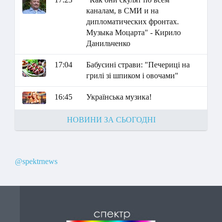
каналам, в СМИ и на
дипломатических фронтах.
Музыка Моцарта" - Кирило
Данильченко
17:04
Бабусині страви: "Печериці на
грилі зі шпиком і овочами"
16:45
Українська музика!
НОВИНИ ЗА СЬОГОДНІ
@spektrnews