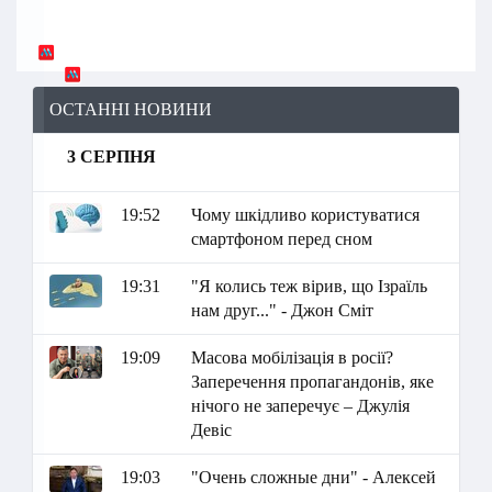
ОСТАННІ НОВИНИ
3 СЕРПНЯ
19:52
Чому шкідливо користуватися
смартфоном перед сном
19:31
"Я колись теж вірив, що Ізраїль
нам друг..." - Джон Сміт
19:09
Масова мобілізація в росії?
Заперечення пропагандонів, яке
нічого не заперечує – Джулія
Девіс
19:03
"Очень сложные дни" - Алексей