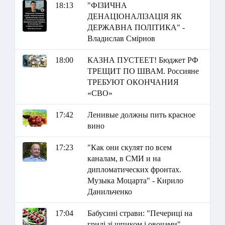
18:13
"ФІЗИЧНА
ДЕНАЦІОНАЛІЗАЦІЯ ЯК
ДЕРЖАВНА ПОЛІТИКА" -
Владислав Смірнов
18:00
КАЗНА ПУСТЕЕТ! Бюджет РФ
ТРЕЩИТ ПО ШВАМ. Россияне
ТРЕБУЮТ ОКОНЧАНИЯ
«СВО»
17:42
Ленивые должны пить красное
вино
17:23
"Как они скулят по всем
каналам, в СМИ и на
дипломатических фронтах.
Музыка Моцарта" - Кирило
Данильченко
17:04
Бабусині страви: "Печериці на
грилі зі шпиком і овочами"