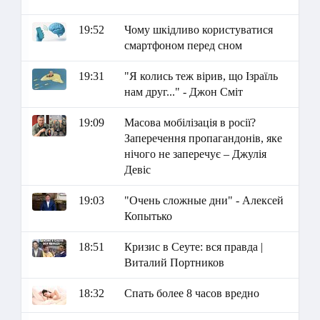
19:52
Чому шкідливо користуватися
смартфоном перед сном
19:31
"Я колись теж вірив, що Ізраїль
нам друг..." - Джон Сміт
19:09
Масова мобілізація в росії?
Заперечення пропагандонів, яке
нічого не заперечує – Джулія
Девіс
19:03
"Очень сложные дни" - Алексей
Копытько
18:51
Кризис в Сеуте: вся правда |
Виталий Портников
18:32
Спать более 8 часов вредно