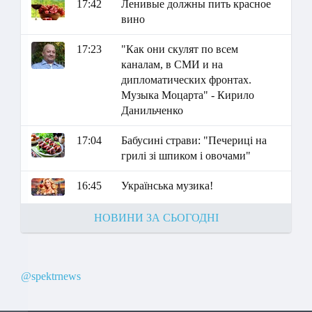
17:42
Ленивые должны пить красное
вино
17:23
"Как они скулят по всем
каналам, в СМИ и на
дипломатических фронтах.
Музыка Моцарта" - Кирило
Данильченко
17:04
Бабусині страви: "Печериці на
грилі зі шпиком і овочами"
16:45
Українська музика!
НОВИНИ ЗА СЬОГОДНІ
@spektrnews