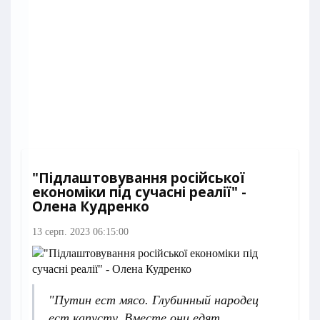
"Підлаштовування російської
економіки під сучасні реалії" -
Олена Кудренко
13 серп. 2023 06:15:00
"Путин ест мясо. Глубинный народец
ест капусту. Вместе они едят