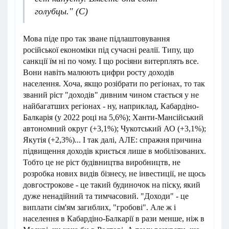
голубцы." (С)
Мова піде про так зване підлаштовування
російської економіки під сучасні реалії. Типу, що
санкції їм ні по чому. І що росіяни витерплять все.
Вони навіть малюють цифри росту доходів
населення. Хоча, якщо розібрати по регіонах, то так
званий ріст "доходів" дивним чином стається у не
найбагатших регіонах - ну, наприклад, Кабардіно-
Балкарія (у 2022 році на 5,6%); Ханти-Мансійський
автономний округ (+3,1%); Чукотський АО (+3,1%);
Якутія (+2,3%)... І так далі, АЛЕ: спражня причина
підвищення доходів криється лише в мобілізованих.
Тобто це не ріст будівництва виробництв, не
розробка нових видів бізнесу, не інвестиції, не щось
довгострокове - це такий будиночок на піску, який
дуже ненадійний та тимчасовий. "Доходи" - це
виплати сім'ям загиблих, "гробові". Але ж і
населення в Кабардіно-Балкарії в рази менше, ніж в