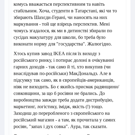
комусь вважається перспективним та навіть
стабільним. Хоча, студенти в Татарстані, які чи то
збирають Шахєди-Герані, чи наносять на них
маркування - той ще взірець перспектив. Мені
чомусь згадалося, як ми в дитинстві збирали по
сусідах макулатуру для школи, бо треба було
виконати норму для "государства". Жалюгідно.
Хтось купив завод IKEA після їх виходу з
російського ринку, і потирає долоні в очікуванні
гарних доходів - так само й ті, хто викупив (чи
внаслідував по-російськи) МакДональдз. Але в
підсумку так само, як в європейців-американців,
ніяк не виходить. Бо є якийсь присмак радянщини/
совковщини, за що б росіяни не брались. До
виробництва завжди треба додати дистрибуцію,
маркетинг, логістику, імідж, якість (!) тощо.
Заходиш до переробленого з європейського на
російський магазин - а там, як прочитала у самих
росіян, "запах і дух совка". Аура, так сказати.