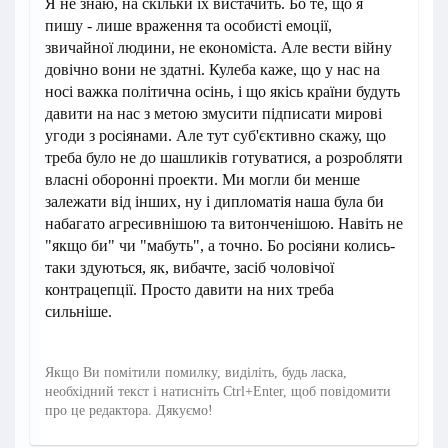
Я не знаю, на скільки їх вистачить. Бо те, що я
пишу - лише враження та особисті емоції,
звичайної людини, не економіста. Але вести війну
довічно вони не здатні. Кулеба каже, що у нас на
носі важка політична осінь, і що якісь країни будуть
давити на нас з метою змусити підписати мирові
угоди з росіянами. Але тут суб'єктивно скажу, що
треба було не до шашликів готуватися, а розробляти
власні оборонні проекти. Ми могли би менше
залежати від інших, ну і дипломатія наша була би
набагато агресивнішою та витонченішою. Навіть не
"якщо би" чи "мабуть", а точно. Бо росіяни колись-
таки здуються, як, вибачте, засіб чоловічої
контрацепції. Просто давити на них треба
сильніше.
Якщо Ви помітили помилку, виділіть, будь ласка,
необхідний текст і натисніть Ctrl+Enter, щоб повідомити
про це редактора. Дякуємо!