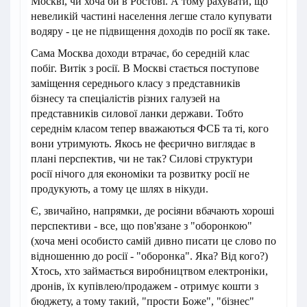
Москві, чи хоча би в Ростові. А тому рахувати, що
невеликій частині населення легше стало купувати
водяру - це не підвищення доходів по росії як таке.
Сама Москва доходи втрачає, бо середній клас
побіг. Витік з росії. В Москві стається поступове
заміщення середнього класу з представників
бізнесу та спеціалістів різних галузей на
представників силової ланки держави. Тобто
середнім класом тепер вважаються ФСБ та ті, кого
вони утримують. Якось не феєрично виглядає в
плані перспектив, чи не так? Силові структури
росії нічого для економіки та розвитку росії не
продукують, а тому це шлях в нікуди.
Є, звичайно, напрямки, де росіяни вбачають хороші
перспективи - все, що пов'язане з "оборонкою"
(хоча мені особисто самій дивно писати це слово по
відношенню до росії - "оборонка". Яка? Від кого?)
Хтось, хто займається виробництвом електроніки,
дронів, їх купівлею/продажем - отримує кошти з
бюджету, а тому такий, "прости Боже", "бізнес"