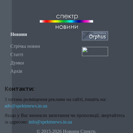
Новини
Стрічка новин
Статті
Думки
Архів
Контакти:
З питань розміщення реклами на сайті, пишіть на:
adv@spektrnews.in.ua
Якщо у Вас виникли запитання чи пропозиції, звертайтесь
за адресою:
info@spektrnews.in.ua
© 2015-2026 Новини Спектр.