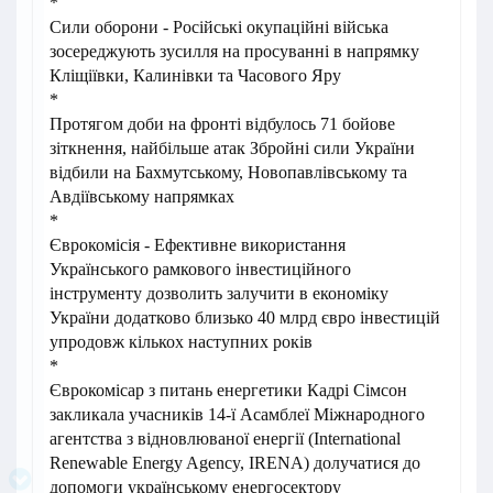
*
Сили оборони - Російські окупаційні війська
зосереджують зусилля на просуванні в напрямку
Кліщіївки, Калинівки та Часового Яру
*
Протягом доби на фронті відбулось 71 бойове
зіткнення, найбільше атак Збройні сили України
відбили на Бахмутському, Новопавлівському та
Авдіївському напрямках
*
Єврокомісія - Ефективне використання
Українського рамкового інвестиційного
інструменту дозволить залучити в економіку
України додатково близько 40 млрд євро інвестицій
упродовж кількох наступних років
*
Єврокомісар з питань енергетики Кадрі Сімсон
закликала учасників 14-ї Асамблеї Міжнародного
агентства з відновлюваної енергії (International
Renewable Energy Agency, IRENA) долучатися до
допомоги українському енергосектору