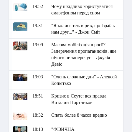
19:52
Чому шкідливо користуватися
смартфоном перед сном
19:31
"Я колись теж вірив, що Ізраїль
нам друг..." - Джон Сміт
19:09
Масова мобілізація в росії?
Заперечення пропагандонів, яке
нічого не заперечує – Джулія
Девіс
19:03
"Очень сложные дни" - Алексей
Копытько
18:51
Кризис в Сеуте: вся правда |
Виталий Портников
18:32
Спать более 8 часов вредно
18:13
"ФІЗИЧНА