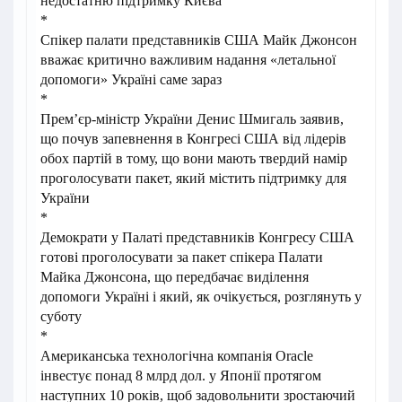
недостатню підтримку Києва
*
Спікер палати представників США Майк Джонсон
вважає критично важливим надання «летальної
допомоги» Україні саме зараз
*
Прем’єр-міністр України Денис Шмигаль заявив,
що почув запевнення в Конгресі США від лідерів
обох партій в тому, що вони мають твердий намір
проголосувати пакет, який містить підтримку для
України
*
Демократи у Палаті представників Конгресу США
готові проголосувати за пакет спікера Палати
Майка Джонсона, що передбачає виділення
допомоги Україні і який, як очікується, розглянуть у
суботу
*
Американська технологічна компанія Oracle
інвестує понад 8 млрд дол. у Японії протягом
наступних 10 років, щоб задовольнити зростаючий