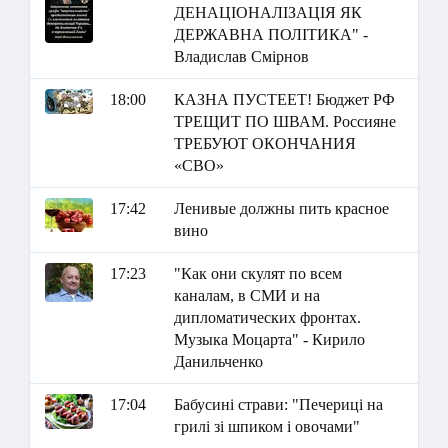
ДЕНАЦІОНАЛІЗАЦІЯ ЯК
ДЕРЖАВНА ПОЛІТИКА" -
Владислав Смірнов
18:00
КАЗНА ПУСТЕЕТ! Бюджет РФ
ТРЕЩИТ ПО ШВАМ. Россияне
ТРЕБУЮТ ОКОНЧАНИЯ
«СВО»
17:42
Ленивые должны пить красное
вино
17:23
"Как они скулят по всем
каналам, в СМИ и на
дипломатических фронтах.
Музыка Моцарта" - Кирило
Данильченко
17:04
Бабусині страви: "Печериці на
грилі зі шпиком і овочами"