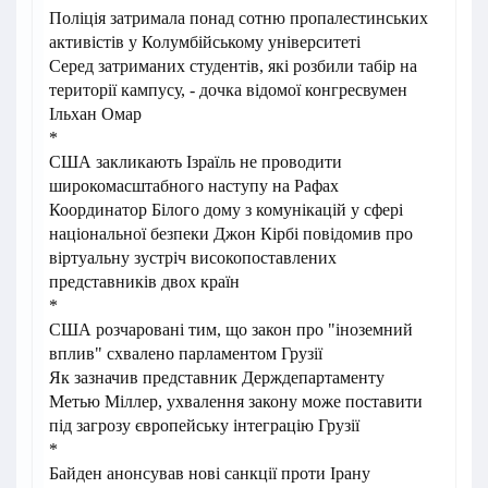
Поліція затримала понад сотню пропалестинських
активістів у Колумбійському університеті
Серед затриманих студентів, які розбили табір на
території кампусу, - дочка відомої конгресвумен
Ільхан Омар
*
США закликають Ізраїль не проводити
широкомасштабного наступу на Рафах
Координатор Білого дому з комунікацій у сфері
національної безпеки Джон Кірбі повідомив про
віртуальну зустріч високопоставлених
представників двох країн
*
США розчаровані тим, що закон про "іноземний
вплив" схвалено парламентом Грузії
Як зазначив представник Держдепартаменту
Метью Міллер, ухвалення закону може поставити
під загрозу європейську інтеграцію Грузії
*
Байден анонсував нові санкції проти Ірану