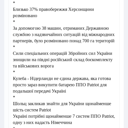
*
Близько 37% правобережжя Херсонщини
розміновано
*
За допомогою 38 машин, отриманих Державною
службою з надзвичайних ситуацій від міжнародних
партнерів, було розміновано понад 700 га територій
*
Сили спеціальних операцій Збройних сил України
знищили на півдні російський склад боєкомплекту
та військових ворога
*
Кулеба - Нідерланди не єдина держава, яка готова
просто зараз викупити батарею ППО Patriot для
подальшої передачі Україні
*
Шольц закликав знайти для України щонайменше
шість систем Patriot
Україні потрібні щонайменше 7 систем ППО Patriot,
одну з них надасть Німеччина