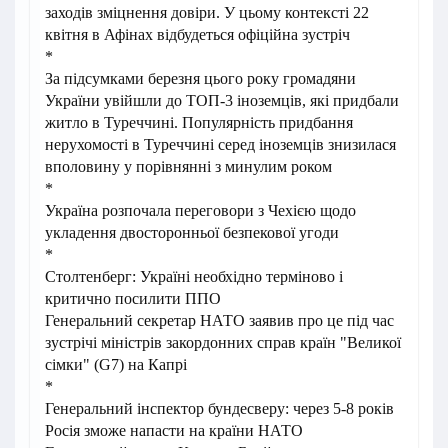
заходів зміцнення довіри. У цьому контексті 22
квітня в Афінах відбудеться офіційна зустріч
*
За підсумками березня цього року громадяни
України увійшли до ТОП-3 іноземців, які придбали
житло в Туреччині. Популярність придбання
нерухомості в Туреччині серед іноземців знизилася
вполовину у порівнянні з минулим роком
*
Україна розпочала переговори з Чехією щодо
укладення двосторонньої безпекової угоди
*
Столтенберг: Україні необхідно терміново і
критично посилити ППО
Генеральний секретар НАТО заявив про це під час
зустрічі міністрів закордонних справ країн "Великої
сімки" (G7) на Капрі
*
Генеральний інспектор бундесверу: через 5-8 років
Росія зможе напасти на країни НАТО