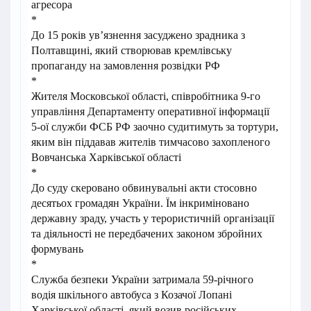
агресора
*
До 15 років ув’язнення засуджено зрадника з
Полтавщині, який створював кремлівську
пропаганду на замовлення розвідки РФ
*
Жителя Московської області, співробітника 9-го
управління Департаменту оперативної інформації
5-ої служби ФСБ РФ заочно судитимуть за тортури,
яким він піддавав жителів тимчасово захопленого
Вовчанська Харківської області
*
До суду скеровано обвинувальні акти стосовно
десятьох громадян України. Їм інкриміновано
державну зраду, участь у терористичній організації
та діяльності не передбачених законом збройних
формувань
*
Служба безпеки України затримала 59-річного
водія шкільного автобуса з Козачої Лопані
Харківської області, який возив російських