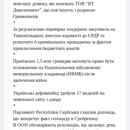
земельну ділянку, які належать ТОВ "ВТ
Девелопмент", що пов’язують з родиною
Гринкевичів
*
За результатами перевірки тендерних закупівель на
Тернопільщині, внесено відомості до ЄРДР та
розпочато 6 кримінальних проваджень за фактом
привласнення бюджетних коштів
*
Приблизно 1,5 млн громадян матимуть право бути
похованими на Національному військовому
меморіальному кладовищі (НВМК) після
закінчення війни
*
Українські дефлімпійці здобули 17 медалей на
чемпіонаті світу з дзюдо
*
Парламент Республіки Сербської схвалив доповідь,
що заперечує факт геноциду в Сребрениці
В ООН обговорюють резолюцію, що засновує день