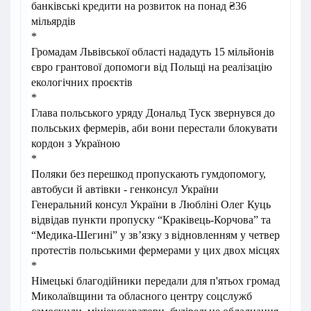
банківські кредити на розвиток на понад ₴36
мільярдів
*
Громадам Львівської області нададуть 15 мільйонів
євро грантової допомоги від Польщі на реалізацію
екологічних проєктів
*
Глава польського уряду Дональд Туск звернувся до
польських фермерів, аби вони перестали блокувати
кордон з Україною
*
Поляки без перешкод пропускають гумдопомогу,
автобуси й автівки - генконсул України
Генеральний консул України в Любліні Олег Куць
відвідав пункти пропуску “Краківець-Корчова” та
“Медика-Шегині” у звʼязку з відновленням у четвер
протестів польськими фермерами у цих двох місцях
*
Німецькі благодійники передали для п'ятьох громад
Миколаївщини та обласного центру соцслужб