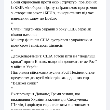
Вони спрямовані проти осіб і структур, пов'язаних
із КВІР, міноборони Ірану та іранською програмою
зі створення ракет і БПЛА, використаних під час
нанесення удару по Ізраїлю
*
Єллен: підтримка України з боку США зараз як
ніколи важлива
Міністр фінансів США зустрілася з українським
прем'єром і міністром фінансів
*
Держдепартамент: США готові піти на "подальші
кроки" проти Китаю, якщо він допомагатиме Росії
у війні в Україні
Підтримка військових зусиль Росії Пекіном стане
предметом дискусії міністрів закордонних справ
"Великої сімки"
*
Експрезидент Дональд Трамп заявив, що
виживання України важливе для Сполучених
Штатів, і дорікнув європейським союзникам за