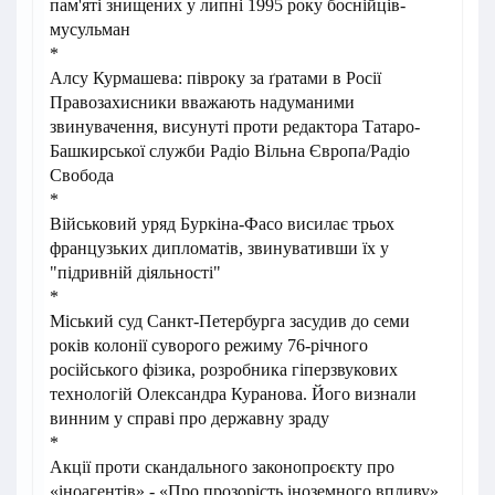
пам'яті знищених у липні 1995 року боснійців-
мусульман
*
Алсу Курмашева: півроку за ґратами в Росії
Правозахисники вважають надуманими
звинувачення, висунуті проти редактора Татаро-
Башкирської служби Радіо Вільна Європа/Радіо
Свобода
*
Військовий уряд Буркіна-Фасо висилає трьох
французьких дипломатів, звинувативши їх у
"підривній діяльності"
*
Міський суд Санкт-Петербурга засудив до семи
років колонії суворого режиму 76-річного
російського фізика, розробника гіперзвукових
технологій Олександра Куранова. Його визнали
винним у справі про державну зраду
*
Акції проти скандального законопроєкту про
«іноагентів» - «Про прозорість іноземного впливу»,