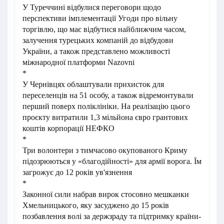
У Туреччині відбулися переговори щодо
перспективи імплементації Угоди про вільну
торгівлю, що має відбутися найближчим часом,
залучення турецьких компаній до відбудови
України, а також представлено можливості
міжнародної платформи Nazovni
*
У Чернівцях облаштували прихисток для
переселенців на 51 особу, а також відремонтували
перший поверх поліклініки. На реалізацію цього
проєкту витратили 1,3 мільйона євро грантових
коштів корпорації НЕФКО
*
Три волонтери з тимчасово окупованого Криму
підозрюються у «благодійності» для армії ворога. Їм
загрожує до 12 років ув'язнення
*
Законної сили набрав вирок стосовно мешканки
Хмельницького, яку засуджено до 15 років
позбавлення волі за держзраду та підтримку країни-