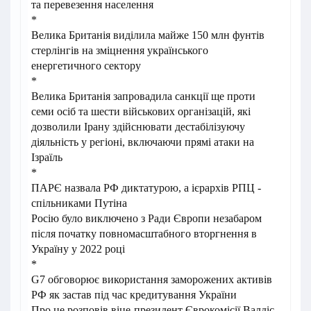
та перевезення населення
*
Велика Британія виділила майже 150 млн фунтів
стерлінгів на зміцнення українського
енергетичного сектору
*
Велика Британія запровадила санкції ще проти
семи осіб та шести військових організацій, які
дозволили Ірану здійснювати дестабілізуючу
діяльність у регіоні, включаючи прямі атаки на
Ізраїль
*
ПАРЄ назвала РФ диктатурою, а ієрархів РПЦ -
спільниками Путіна
Росію було виключено з Ради Європи незабаром
після початку повномасштабного вторгнення в
Україну у 2022 році
*
G7 обговорює використання заморожених активів
РФ як застав під час кредитування України
Про це розповів віце-президент Єврокомісії Валдіс