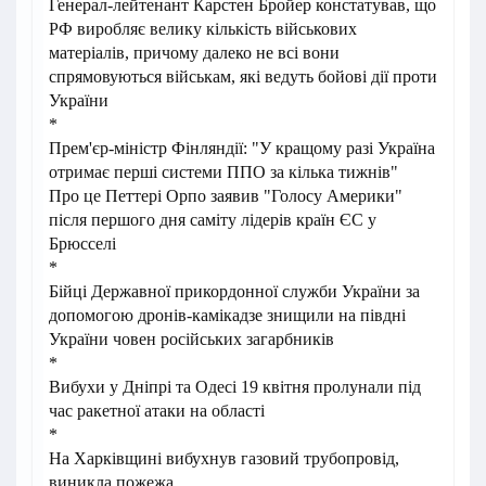
Генерал-лейтенант Карстен Бройер констатував, що
РФ виробляє велику кількість військових
матеріалів, причому далеко не всі вони
спрямовуються військам, які ведуть бойові дії проти
України
*
Прем'єр-міністр Фінляндії: "У кращому разі Україна
отримає перші системи ППО за кілька тижнів"
Про це Петтері Орпо заявив "Голосу Америки"
після першого дня саміту лідерів країн ЄС у
Брюсселі
*
Бійці Державної прикордонної служби України за
допомогою дронів-камікадзе знищили на півдні
України човен російських загарбників
*
Вибухи у Дніпрі та Одесі 19 квітня пролунали під
час ракетної атаки на області
*
На Харківщині вибухнув газовий трубопровід,
виникла пожежа