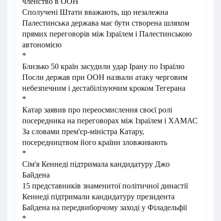
членство в ООН
Сполучені Штати вважають, що незалежна
Палестинська держава має бути створена шляхом
прямих переговорів між Ізраїлем і Палестинською
автономією
*
Близько 50 країн засудили удар Ірану по Ізраїлю
Посли держав при ООН назвали атаку черговим
небезпечним і дестабілізуючим кроком Тегерана
*
Катар заявив про переосмислення своєї ролі
посередника на переговорах між Ізраїлем і ХАМАС
За словами прем'єр-міністра Катару,
посередництвом його країни зловживають
*
Сім'я Кеннеді підтримала кандидатуру Джо
Байдена
15 представників знаменитої політичної династії
Кеннеді підтримали кандидатуру президента
Байдена на передвиборчому заході у Філадельфії
*