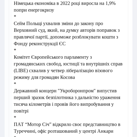
Німецька економіка в 2022 році виросла на 1,9%
попри енергокризу
*
Сейм Польщі ухвалив зміни до закону про
Верховний суд, який, на думку авторів поправок з
правлячої партії, допоможе розблокувати кошти з
Фонду реконструкції ЄС
*
Комітет Європейського парламенту з
громадянських свобод, юстиції та внутрішніх справ
(LIBE) схвалив у четвер лібералізацію візового
режиму для громадян Косова
*
Державний концерн "Укроборонпром" випустив
перший зразок безпілотника з дальністю ураження
тисяча кілометрів і провів його випробування у
повітрі
*
ПАТ “Мотор Січ” відкрило своє представництво в
Туреччині, офіс розташований у центрі Анкари