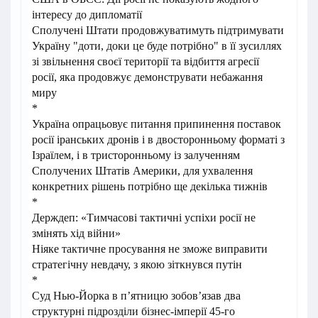
інтересу до дипломатії
Сполучені Штати продовжуватимуть підтримувати
Україну "доти, доки це буде потрібно" в її зусиллях
зі звільнення своєї території та відбиття агресії
росії, яка продовжує демонструвати небажання
миру
*
Україна опрацьовує питання припинення поставок
росії іранських дронів і в двосторонньому форматі з
Ізраїлем, і в тристоронньому із залученням
Сполучених Штатів Америки, для ухвалення
конкретних рішень потрібно ще декілька тижнів
*
Держдеп: «Тимчасові тактичні успіхи росії не
змінять хід війни»
Ніяке тактичне просування не зможе виправити
стратегічну невдачу, з якою зіткнувся путін
*
Суд Нью-Йорка в п’ятницю зобов’язав два
структурні підрозділи бізнес-імперії 45-го