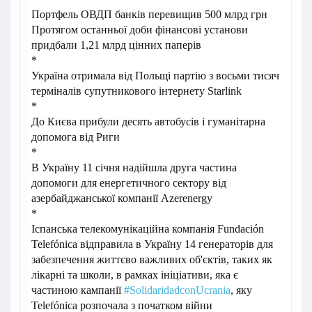
Портфель ОВДП банків перевищив 500 млрд грн
Протягом останньої доби фінансові установи
придбали 1,21 млрд цінних паперів
*
Україна отримала від Польщі партію з восьми тисяч
терміналів супутникового інтернету Starlink
*
До Києва прибули десять автобусів і гуманітарна
допомога від Риги
*
В Україну 11 січня надійшла друга частина
допомоги для енергетичного сектору від
азербайджанської компанії Azerenergy
*
Іспанська телекомунікаційна компанія Fundación
Telefónica відправила в Україну 14 генераторів для
забезпечення життєво важливих об'єктів, таких як
лікарні та школи, в рамках ініціативи, яка є
частиною кампанії
#SolidaridadconUcrania
, яку
Telefónica розпочала з початком війни