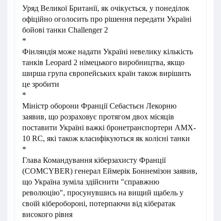
Уряд Великої Британії, як очікується, у понеділок
офіційно оголосить про рішення передати Україні
бойові танки Challenger 2
*
Фінляндія може надати Україні невелику кількість
танків Leopard 2 німецького виробництва, якщо
ширша група європейських країн також вирішить
це зробити
*
Міністр оборони Франції Себастьєн Лекорню
заявив, що розраховує протягом двох місяців
поставити Україні важкі бронетранспортери AMX-
10 RC, які також класифікуються як колісні танки
*
Глава Командування кіберзахисту Франції
(COMCYBER) генерал Еймерік Боннемізон заявив,
що Україна зуміла здійснити "справжню
революцію", просунувшись на вищий щабель у
своїй кіберобороні, потерпаючи від кібератак
високого рівня