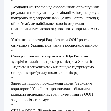
*
Асоціація контролю над озброєннями оприлюднила
результати голосування у номінації «Людина року з
контролю над озброєннями» (Arms Control Person(s)
of the Year), де найбільше голосів отримали
працівники тимчасово окупованої Запорізької АЕС
*
У
п’ятницю ввечері Рада безпеки ООН розгляне
ситуацію в Україні, пов’язану з російською війною
*
Спікер естонського парламенту Юрі Ратас на
зустрічі в Таллінні з прем'єр-міністром Хорватії
Андрієм Пленковичем - Ми рішуче підтримуємо
створення трибуналу щодо злочинів рф
*
Задля швидшого проходження суден “зерновим
коридором” Україна запропонувала збільшити
кількість інспекційних груп, Туреччина та ООН -
згодні, росія - гальмує
*
США в ОБСЄ: Дії росії не показують жодного