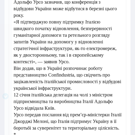
Адольфо Урсо зазначив, що конференція з
відбудови України може відбутися в березні цього
року.
«Я підтверджую повну підтримку Італією
швидкого початку відновлення, безперервності
гуманітарної допомоги та ретельного розгляду
запитів України на допомогу у відновленні
стратегічної інфраструктури, як-то електромереж,
як у двосторонньому, так і в європейському
контексті», — заявив Урсо.
Він додав, що в Україні розпочинає роботу
представництво Confindustria, що свідчить про
зацікавленість італійської промисловості у відбудові
української інфраструктури.
12 січня італійська делегація на чолі з міністром
підприємництва та виробництва Італії Адольфо
Урсо відвідала Київ.
Урсо передав послання від прем’єр-міністерки Італії
Джорджі Мелоні, що Італія підтримує Україну в її
боротьбі за суверенітет та територіальну цілісність.
*