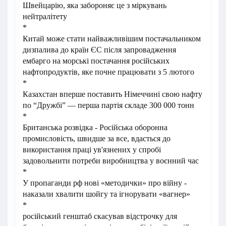
Швейцарію, яка забороняє це з міркувань
нейтралітету
*
Китай може стати найважливішим постачальником
дизпалива до країн ЄС після запровадження
ембарго на морські постачання російських
нафтопродуктів, яке почне працювати з 5 лютого
*
Казахстан вперше поставить Німеччині свою нафту
по “Дружбі” — перша партія складе 300 000 тонн
*
Британська розвідка - Російська оборонна
промисловість, швидше за все, вдасться до
використання праці ув'язнених у спробі
задовольнити потреби виробництва у воєнний час
*
У пропаганди рф нові «методички» про війну -
наказали хвалити шойгу та ігнорувати «вагнер»
*
російський генштаб скасував відстрочку для