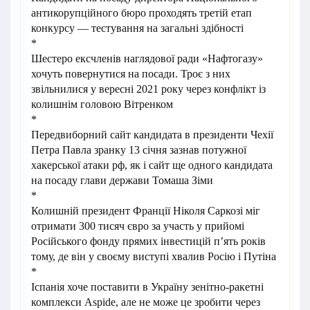
антикорупційного бюро проходять третій етап
конкурсу — тестування на загальні здібності
*
Шестеро ексчленів наглядової ради «Нафтогазу»
хочуть повернутися на посади. Троє з них
звільнилися у вересні 2021 року через конфлікт із
колишнім головою Вітренком
*
Передвиборний сайт кандидата в президенти Чехії
Петра Павла зранку 13 січня зазнав потужної
хакерської атаки рф, як і сайт ще одного кандидата
на посаду глави держави Томаша Зіми
*
Колишній президент Франції Ніколя Саркозі міг
отримати 300 тисяч євро за участь у прийомі
Російського фонду прямих інвестицій п’ять років
тому, де він у своєму виступі хвалив Росію і Путіна
*
Іспанія хоче поставити в Україну зенітно-ракетні
комплекси Aspide, але не може це зробити через