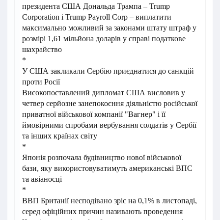
президента США Дональда Трампа – Trump
Corporation і Trump Payroll Corp – виплатити
максимально можливий за законами штату штраф у
розмірі 1,61 мільйона доларів у справі податкове
шахрайство
*
У США закликали Сербію приєднатися до санкцій
проти Росії
Високопоставлений дипломат США висловив у
четвер серйозне занепокоєння діяльністю російської
приватної військової компанії "Вагнер" і її
ймовірними спробами вербування солдатів у Сербії
та інших країнах світу
*
Японія розпочала будівництво нової військової
бази, яку використовуватимуть американські ВПС
та авіаносці
*
ВВП Британії несподівано зріс на 0,1% в листопаді,
серед офіційних причин називають проведення