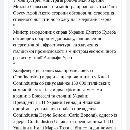
У ході зустрічі міністра агрополітики України
Миколи Сольського та міністра продовольства Гани
Овусу Афрії Акото сторони обговорили створення
спільного логістичного хабу для зберігання зерна
*
Міністр закордонних справ України Дмитро Кулеба
обговорив оборонну допомогу, відновлення
енергетичної інфраструктури та залучення
італійської промисловості з міністром економічного
розвитку Італії Адольфо Урсо
*
Конфедерація італійської промисловості
(Confindustria) відкрила представництво у Києві
Confindustria об'єднує майже 150 000 італійських
компаній і має тільки два офіси поза межами
країни: в Брюсселі та столиці України.
Президент ТПП України Геннадій Чижиков
привітав з унікальною подією президента
Confindustria Карло Бономі (Carlo Bonomi), одного із
лідерів Confindustria Ucraina та представника ТПП
України в Італії Марко Тозона, бізнес та дипломатів