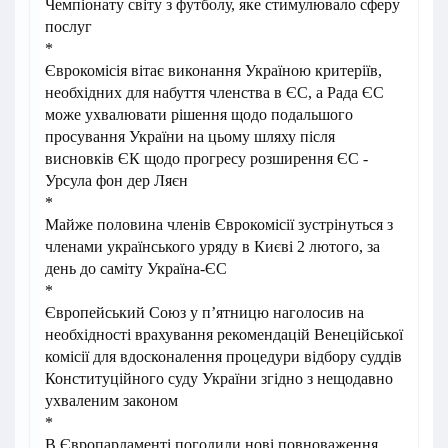
Чемпіонату світу з футболу, яке стимулювало сферу
послуг
*
Єврокомісія вітає виконання Україною критеріїв,
необхідних для набуття членства в ЄС, а Рада ЄС
може ухвалювати рішення щодо подальшого
просування України на цьому шляху після
висновків ЄК щодо прогресу розширення ЄС -
Урсула фон дер Ляєн
*
Майже половина членів Єврокомісії зустрінуться з
членами українського уряду в Києві 2 лютого, за
день до саміту Україна-ЄС
*
Європейський Союз у п’ятницю наголосив на
необхідності врахування рекомендацій Венеційської
комісії для вдосконалення процедури відбору суддів
Конституційного суду України згідно з нещодавно
ухваленим законом
*
В Європарламенті погодили нові повноваження