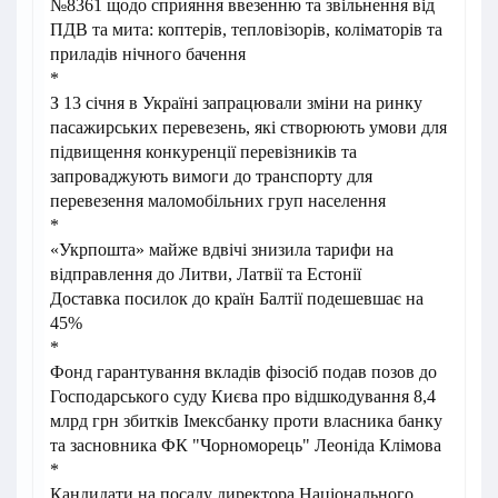
№8361 щодо сприяння ввезенню та звільнення від
ПДВ та мита: коптерів, тепловізорів, коліматорів та
приладів нічного бачення
*
З 13 січня в Україні запрацювали зміни на ринку
пасажирських перевезень, які створюють умови для
підвищення конкуренції перевізників та
запроваджують вимоги до транспорту для
перевезення маломобільних груп населення
*
«Укрпошта» майже вдвічі знизила тарифи на
відправлення до Литви, Латвії та Естонії
Доставка посилок до країн Балтії подешевшає на
45%
*
Фонд гарантування вкладів фізосіб подав позов до
Господарського суду Києва про відшкодування 8,4
млрд грн збитків Імексбанку проти власника банку
та засновника ФК "Чорноморець" Леоніда Клімова
*
Кандидати на посаду директора Національного