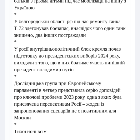
батьків з трьома дітьми під час мобілізації на війну з
Україною
*
У бєлгородській області рф під час ремонту танка
Т-72 здетонував боєзапас, внаслідок чого один танк
знищено, два інших постраждали
*
У росії внутрішньополітичний блок кремля почав
підготовку до президентських виборів 2024 року,
виходячи з того, що в них братиме участь нинішній
президент володимир путін
*
Дослідницька група при Європейському
парламенті в четвер представила серію доповідей
про ключові проблеми 2023 року, одна з яких була
присвячена перспективам Росії – жоден із
запропонованих сценаріїв не є позитивним для
Москви
*
Тихої ночі всім