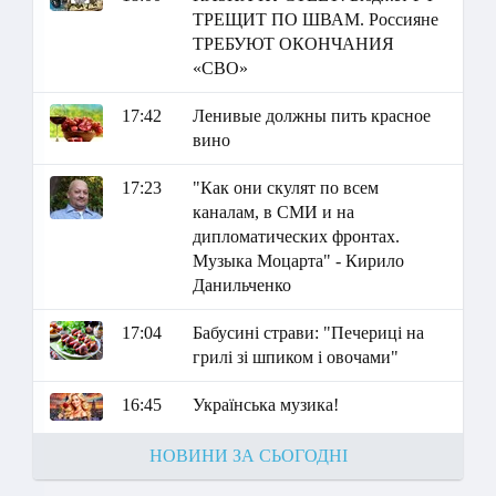
ТРЕЩИТ ПО ШВАМ. Россияне
ТРЕБУЮТ ОКОНЧАНИЯ
«СВО»
17:42
Ленивые должны пить красное
вино
17:23
"Как они скулят по всем
каналам, в СМИ и на
дипломатических фронтах.
Музыка Моцарта" - Кирило
Данильченко
17:04
Бабусині страви: "Печериці на
грилі зі шпиком і овочами"
16:45
Українська музика!
НОВИНИ ЗА СЬОГОДНІ