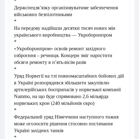
*
Держспецзв’язку організовуватиме забезпечення
військових безпілотниками
*
На передову надійшли десятки тисяч нових мін
українського виробництва — Укроборонпром
*
«Укроборонпром» освоїв ремонт західного
озброєння – речниця. Концерн зміг наростити
обсяги ремонту в п’ять-вісім разів
*
Уряд Норвегії на тлі повномасштабних бойових дій
в Україні розпорядився збільшити закупівлю
артилерійських боєприпасів у норвезької компанії
Nammo, на що буде спрямовано 2,6 мільярда
норвезьких крон (240 мільйонів євро)
*
Федеральний уряд Німеччини наступного тижня
може оголосити рішення стосовно постачання
Україні західних танків
*