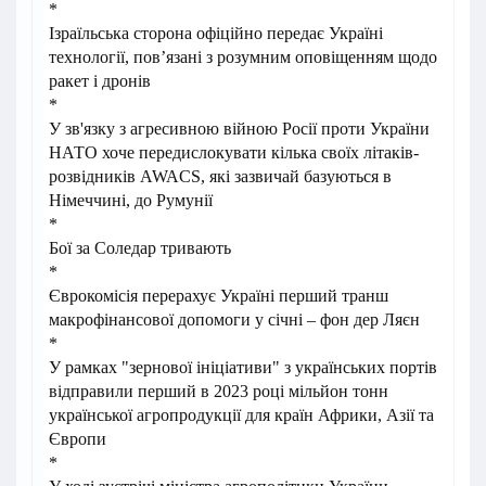
*
Ізраїльська сторона офіційно передає Україні
технології, пов’язані з розумним оповіщенням щодо
ракет і дронів
*
У зв'язку з агресивною війною Росії проти України
НАТО хоче передислокувати кілька своїх літаків-
розвідників AWACS, які зазвичай базуються в
Німеччині, до Румунії
*
Бої за Соледар тривають
*
Єврокомісія перерахує Україні перший транш
макрофінансової допомоги у січні – фон дер Ляєн
*
У рамках "зернової ініціативи" з українських портів
відправили перший в 2023 році мільйон тонн
української агропродукції для країн Африки, Азії та
Європи
*