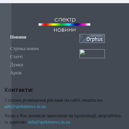
Новини
Стрічка новин
Статті
Думки
Архів
Контакти:
З питань розміщення реклами на сайті, пишіть на:
adv@spektrnews.in.ua
Якщо у Вас виникли запитання чи пропозиції, звертайтесь
за адресою:
info@spektrnews.in.ua