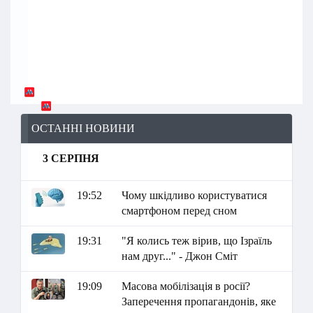
ОСТАННІ НОВИНИ
3 СЕРПНЯ
19:52
Чому шкідливо користуватися
смартфоном перед сном
19:31
"Я колись теж вірив, що Ізраїль
нам друг..." - Джон Сміт
19:09
Масова мобілізація в росії?
Заперечення пропагандонів, яке