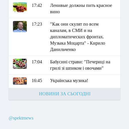
17:42
Ленивые должны пить красное
вино
17:23
"Как они скулят по всем
каналам, в СМИ и на
дипломатических фронтах.
Музыка Моцарта" - Кирило
Данильченко
17:04
Бабусині страви: "Печериці на
грилі зі шпиком і овочами"
16:45
Українська музика!
НОВИНИ ЗА СЬОГОДНІ
@spektrnews