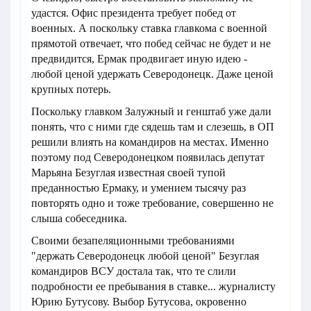
удастся. Офис президента требует побед от
военных. А поскольку ставка главкома с военной
прямотой отвечает, что побед сейчас не будет и не
предвидится, Ермак продвигает иную идею -
любой ценой удержать Северодонецк. Даже ценой
крупных потерь.
Поскольку главком Залужный и генштаб уже дали
понять, что с ними где сядешь там и слезешь, в ОП
решили влиять на командиров на местах. Именно
поэтому под Северодонецком появилась депутат
Марьяна Безуглая известная своей тупой
преданностью Ермаку, и умением тысячу раз
повторять одно и тоже требование, совершенно не
слыша собеседника.
Своими безапеляционными требованиями
"держать Северодонецк любой ценой" Безуглая
командиров ВСУ достала так, что те слили
подробности ее пребывания в ставке... журналисту
Юрию Бутусову. Выбор Бутусова, окровенно