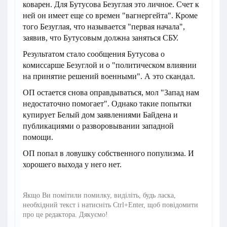
коварен. Для Бутусова Безуглая это личное. Счет к
ней он имеет еще со времен "вагнергейта". Кроме
того Безуглая, что называется "первая начала",
заявив, что Бутусовым должна заняться СБУ.
Результатом стало сообщения Бутусова о
комиссарше Безуглой и о "политическом влиянии
на принятие решений военными". А это скандал.
ОП остается снова оправдываться, мол "Запад нам
недостаточно помогает". Однако такие попытки
купирует Белый дом заявлениями Байдена и
публикациями о разворовывании западной
помощи.
ОП попал в ловушку собственного популизма. И
хорошего выхода у него нет.
Якщо Ви помітили помилку, виділіть, будь ласка,
необхідний текст і натисніть Ctrl+Enter, щоб повідомити
про це редактора. Дякуємо!