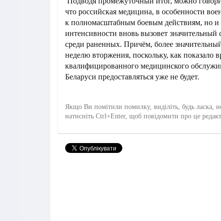
Подводя промежуточный итог, можно говорит
что российская медицина, в особенности воен
к полномасштабным боевым действиям, но и о
интенсивности вновь вызовет значительный 
среди раненных. Причём, более значительны
неделю вторжения, поскольку, как показало в
квалифицированного медицинского обслужи
Беларуси предоставляться уже не будет.
Якщо Ви помітили помилку, виділіть, будь ласка, н
натисніть Ctrl+Enter, щоб повідомити про це редак