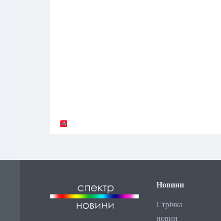
Новини
Стрічка
новин