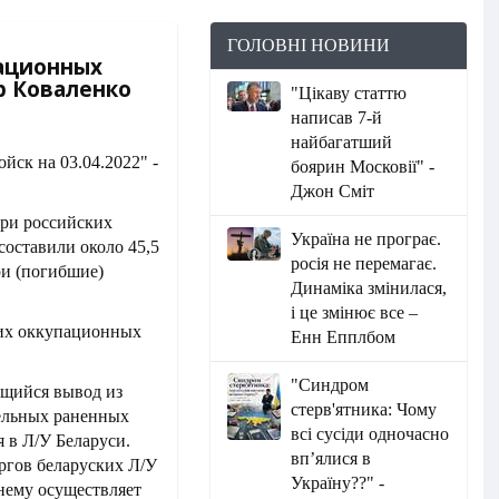
ГОЛОВНІ НОВИНИ
пационных
др Коваленко
"Цікаву статтю
написав 7-й
найбагатший
боярин Московії" -
Джон Сміт
ри российских
Україна не програє.
составили около 45,5
росія не перемагає.
ри (погибшие)
Динаміка змінилася,
і це змінює все –
ких оккупационных
Енн Епплбом
"Синдром
щийся вывод из
стерв'ятника: Чому
ельных раненных
всі сусіди одночасно
 в Л/У Беларуси.
вп’ялися в
оргов беларуских Л/У
Україну??" -
нему осуществляет