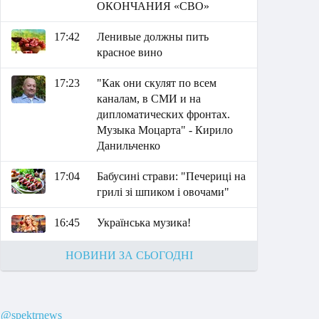
ОКОНЧАНИЯ «СВО»
17:42
Ленивые должны пить
красное вино
17:23
"Как они скулят по всем
каналам, в СМИ и на
дипломатических фронтах.
Музыка Моцарта" - Кирило
Данильченко
17:04
Бабусині страви: "Печериці на
грилі зі шпиком і овочами"
16:45
Українська музика!
НОВИНИ ЗА СЬОГОДНІ
@spektrnews