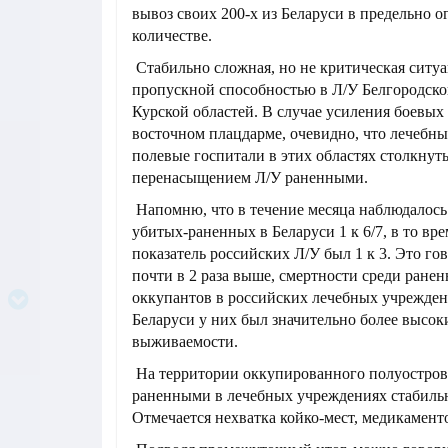
вывоз своих 200-х из Беларуси в предельно 
количестве.
Стабильно сложная, но не критическая ситуа
пропускной способностью в Л/У Белгородско
Курской областей. В случае усиления боевых
восточном плацдарме, очевидно, что лечебн
полевые госпитали в этих областях столкнуть
перенасыщением Л/У раненными.
Напомню, что в течение месяца наблюдалос
убитых-раненных в Беларуси 1 к 6/7, в то вр
показатель российских Л/У был 1 к 3. Это го
почти в 2 раза выше, смертности среди ране
оккупантов в российских лечебных учреждени
Беларуси у них был значительно более высо
выживаемости.
На территории оккупированного полуостров
раненными в лечебных учреждениях стабильн
Отмечается нехватка койко-мест, медикаменто