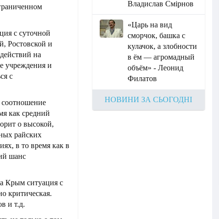
Владислав Смірнов
ограниченном
«Царь на вид
ция с суточной
сморчок, башка с
й, Ростовской и
кулачок, а злобности
 действий на
в ём — агромадный
ые учреждения и
объём» - Леонид
ся с
Филатов
НОВИНИ ЗА СЬОГОДНІ
ь соотношение
емя как средний
ворит о высокой,
нных райских
ях, в то время как в
кий шанс
а Крым ситуация с
о критическая.
в и т.д.