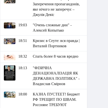
Заперечення пропагандонів,
яке нічого не заперечує –
Джулія Девіс
19:03
"Очень сложные дни" -
Алексей Копытько
18:51
Кризис в Сеуте: вся правда |
Виталий Портников
18:32
Спать более 8 часов вредно
18:13
"ФІЗИЧНА
ДЕНАЦІОНАЛІЗАЦІЯ ЯК
ДЕРЖАВНА ПОЛІТИКА" -
Владислав Смірнов
18:00
КАЗНА ПУСТЕЕТ! Бюджет
РФ ТРЕЩИТ ПО ШВАМ.
Россияне ТРЕБУЮТ