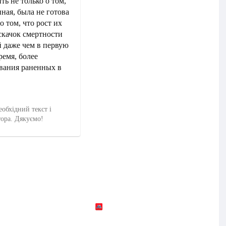
ь не только о том,
ная, была не готова
 том, что рост их
скачок смертности
й даже чем в первую
ремя, более
вания раненных в
еобхідний текст і
тора. Дякуємо!