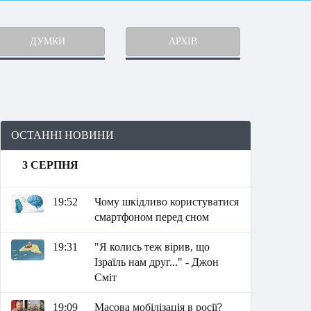
ДУМКИ
АРХІВ
ОСТАННІ НОВИНИ
3 СЕРПНЯ
19:52
Чому шкідливо користуватися
смартфоном перед сном
19:31
"Я колись теж вірив, що
Ізраїль нам друг..." - Джон
Сміт
19:09
Масова мобілізація в росії?