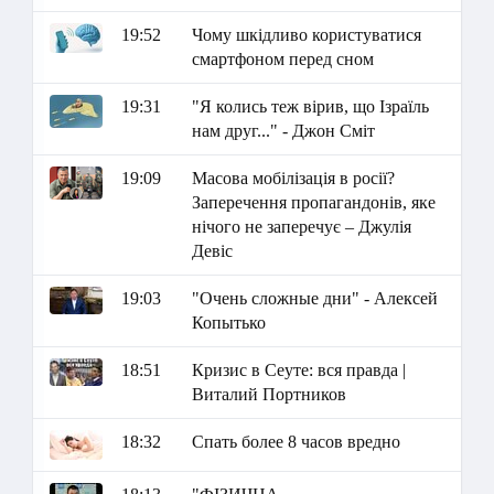
19:52
Чому шкідливо користуватися
смартфоном перед сном
19:31
"Я колись теж вірив, що Ізраїль
нам друг..." - Джон Сміт
19:09
Масова мобілізація в росії?
Заперечення пропагандонів, яке
нічого не заперечує – Джулія
Девіс
19:03
"Очень сложные дни" - Алексей
Копытько
18:51
Кризис в Сеуте: вся правда |
Виталий Портников
18:32
Спать более 8 часов вредно