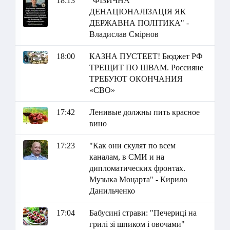
18:13
"ФІЗИЧНА
ДЕНАЦІОНАЛІЗАЦІЯ ЯК
ДЕРЖАВНА ПОЛІТИКА" -
Владислав Смірнов
18:00
КАЗНА ПУСТЕЕТ! Бюджет РФ
ТРЕЩИТ ПО ШВАМ. Россияне
ТРЕБУЮТ ОКОНЧАНИЯ
«СВО»
17:42
Ленивые должны пить красное
вино
17:23
"Как они скулят по всем
каналам, в СМИ и на
дипломатических фронтах.
Музыка Моцарта" - Кирило
Данильченко
17:04
Бабусині страви: "Печериці на
грилі зі шпиком і овочами"