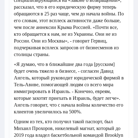
специализирующийся на «Законе о возвращении»,
рассказал, что в его юридическую фирму теперь
обращаются в 25 раз чаще, чем до начала войны. По
его словам, этот всплеск активности даже больше,
чем после аннексии Крыма Россией. «Почти все,
кто обращается к нам, не из Украины. Они не из
России. Они из Москвы», - говорит Гервиц,
подчеркивая всплеск запросов от бизнесменов из
столицы страны.
«Я думаю, что в ближайшие два года [русским]
будет очень тяжело в бизнесе, - согласен Давид
Ангель, который руководит юридической фирмой в
Тель-Авиве, помогающей людям со всего мира
иммигрировать в Израиль. - Конечно, евреям,
которые захотят приехать в Израиль, будет легче».
Ангель говорит, что с начала войны количество его
клиентов увеличилось на 500%.
Одним из тех, кто получил такой паспорт, был
Михаил Прохоров, никелевый магнат, который до
2019 года владел баскетбольной командой Brooklyn