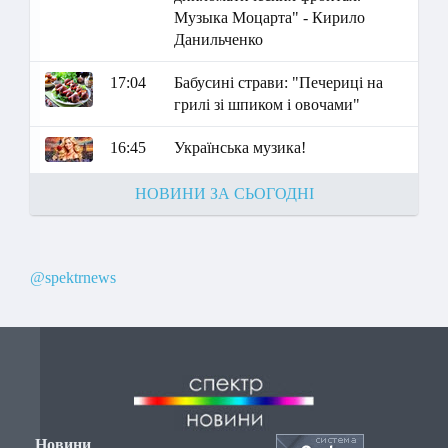
Музыка Моцарта" - Кирило
Данильченко
17:04
Бабусині страви: "Печериці на
грилі зі шпиком і овочами"
16:45
Українська музика!
НОВИНИ ЗА СЬОГОДНІ
@spektrnews
Новини