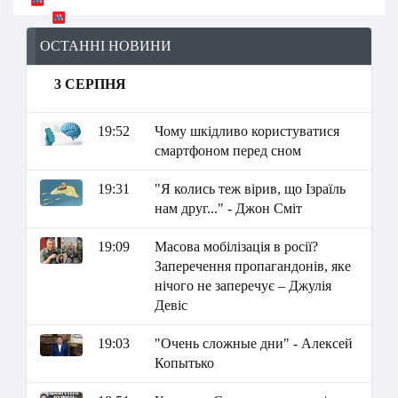
ОСТАННІ НОВИНИ
3 СЕРПНЯ
19:52
Чому шкідливо користуватися
смартфоном перед сном
19:31
"Я колись теж вірив, що Ізраїль
нам друг..." - Джон Сміт
19:09
Масова мобілізація в росії?
Заперечення пропагандонів, яке
нічого не заперечує – Джулія
Девіс
19:03
"Очень сложные дни" - Алексей
Копытько